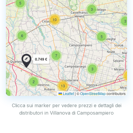
5
3
10
3
6
5
7
0.749 €
3
14
2
13
Leaflet
|
©
OpenStreetMap
contributors
4
17
Clicca sui marker per vedere prezzi e dettagli dei
distributori in Villanova di Camposampiero