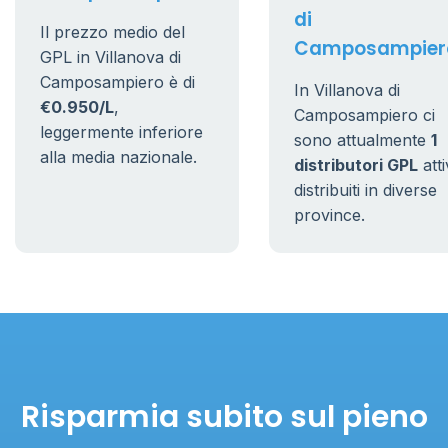
di
Il prezzo medio del
Camposampier
GPL in Villanova di
Camposampiero è di
In Villanova di
€0.950/L
,
Camposampiero ci
leggermente inferiore
sono attualmente
1
alla media nazionale.
distributori GPL
atti
distribuiti in diverse
province.
Risparmia subito sul pieno