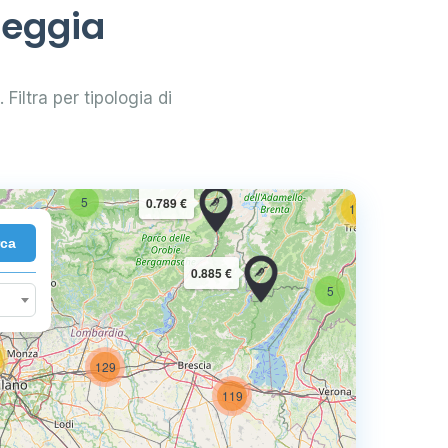
reggia
 Filtra per tipologia di
2
10
5
0.789 €
16
rca
7
0.885 €
5
129
74
119