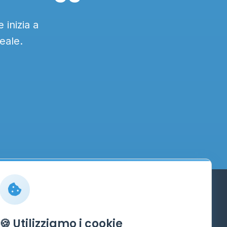
 inizia a
eale.
Info
🍪 Utilizziamo i cookie