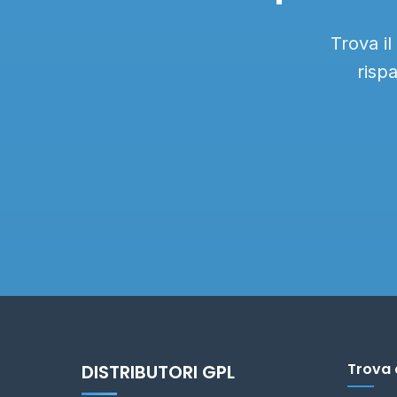
Trova il
risp
Trova 
DISTRIBUTORI GPL