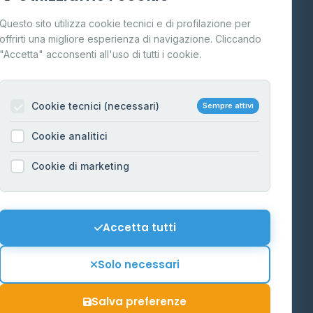
Cos'è il GPL
Questo sito utilizza cookie tecnici e di profilazione per
FAQ
offrirti una migliore esperienza di navigazione. Cliccando
te
"Accetta" acconsenti all'uso di tutti i cookie.
Contatti
Per gestori
na
Cookie tecnici (necessari)
Sempre attivi
Informazioni legali
Cookie analitici
Privacy Policy
na
Cookie di marketing
Cookie Policy
o-Alto
Preferenze Cookie
Mappa del sito
Accetta tutti
'Aosta
Contattaci
Solo necessari
info@distributori-gpl.it
Salva preferenze