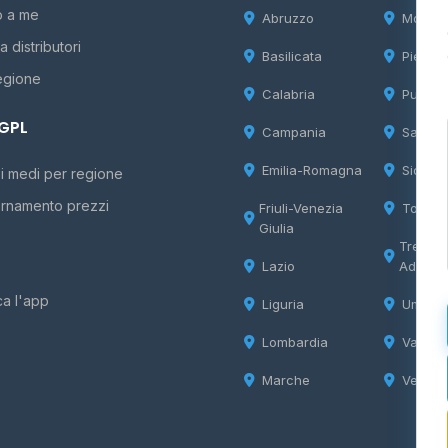
o a me
Abruzzo
Molise
 distributori
Basilicata
Piemon
egione
Calabria
Puglia
 GPL
Campania
Sardeg
Emilia-Romagna
Sicilia
i medi per regione
rnamento prezzi
Friuli-Venezia
Tosca
Giulia
Trentin
Lazio
Adige
ca l'app
Liguria
Umbria
Lombardia
Valle d
Marche
Veneto