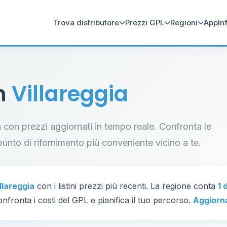
Trova distributore
Prezzi GPL
Regioni
App
In
in
Villareggia
gia con prezzi aggiornati in tempo reale. Confronta le
il punto di rifornimento più conveniente vicino a te.
llareggia
con i listini prezzi più recenti. La regione conta
1 
nfronta i costi del GPL e pianifica il tuo percorso.
Aggiorn