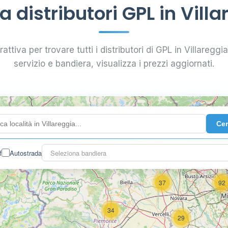
 distributori GPL in Villa
attiva per trovare tutti i distributori di GPL in Villareggia.
servizio e bandiera, visualizza i prezzi aggiornati.
4
Ce
f
Autostrada
Seleziona bandiera
3
37
92
34
29