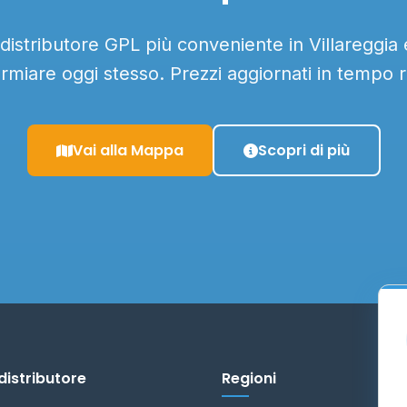
 distributore GPL più conveniente in Villareggia e
armiare oggi stesso. Prezzi aggiornati in tempo r
Vai alla Mappa
Scopri di più
distributore
Regioni