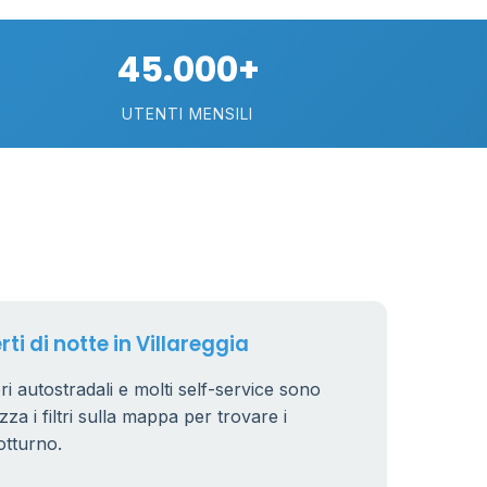
21
45.000+
UTENTI MENSILI
11
26
8
rti di notte in Villareggia
tori autostradali e molti self-service sono
zza i filtri sulla mappa per trovare i
otturno.