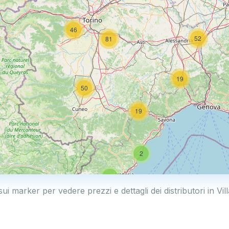
46
52
81
19
50
19
2
5
sui marker per vedere prezzi e dettagli dei distributori in Vil