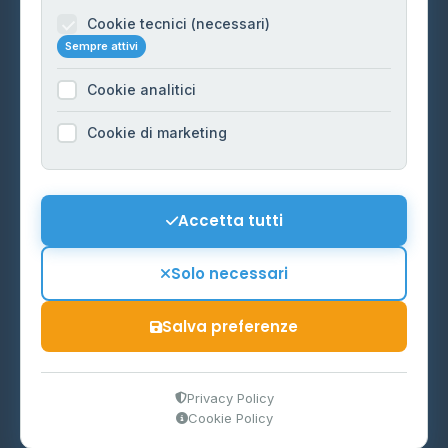
Informazioni legali
Cookie tecnici (necessari)
Sempre attivi
Privacy Policy
Cookie analitici
Cookie Policy
Preferenze Cookie
Cookie di marketing
Mappa del sito
Contattaci
Accetta tutti
info@distributori-gpl.it
Solo necessari
Salva preferenze
© 2026 - Distributori di GPL -
AF Project Software Agency
Carpi
P.IVA 03859300364
Privacy Policy
Cookie Policy
Dati forniti da
Ministero delle Imprese e del Made in Italy
-
Aggiornamento quotidiano