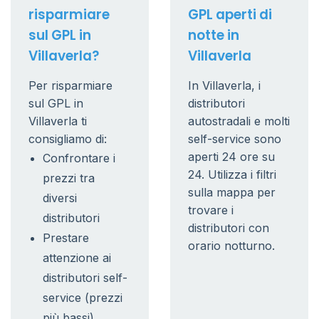
risparmiare
GPL aperti di
sul GPL in
notte in
Villaverla?
Villaverla
Per risparmiare
In Villaverla, i
sul GPL in
distributori
Villaverla ti
autostradali e molti
consigliamo di:
self-service sono
aperti 24 ore su
Confrontare i
24. Utilizza i filtri
prezzi tra
sulla mappa per
diversi
trovare i
distributori
distributori con
Prestare
orario notturno.
attenzione ai
distributori self-
service (prezzi
più bassi)