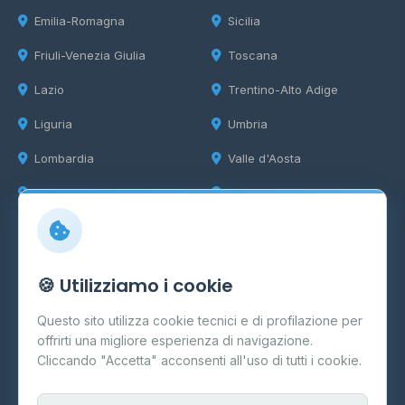
Emilia-Romagna
Sicilia
Friuli-Venezia Giulia
Toscana
Lazio
Trentino-Alto Adige
Liguria
Umbria
Lombardia
Valle d'Aosta
Marche
Veneto
Info
🍪 Utilizziamo i cookie
Cos'è il GPL
Questo sito utilizza cookie tecnici e di profilazione per
FAQ
offrirti una migliore esperienza di navigazione.
Contatti
Cliccando "Accetta" acconsenti all'uso di tutti i cookie.
Per gestori