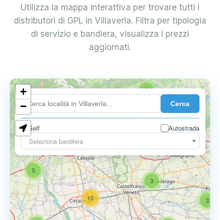
Utilizza la mappa interattiva per trovare tutti i
distributori di GPL in Villaverla. Filtra per tipologia
di servizio e bandiera, visualizza i prezzi
aggiornati.
+
2
Cerca
−
Self
Autostrada
Seleziona bandiera
5
6
9
5
3
10
3