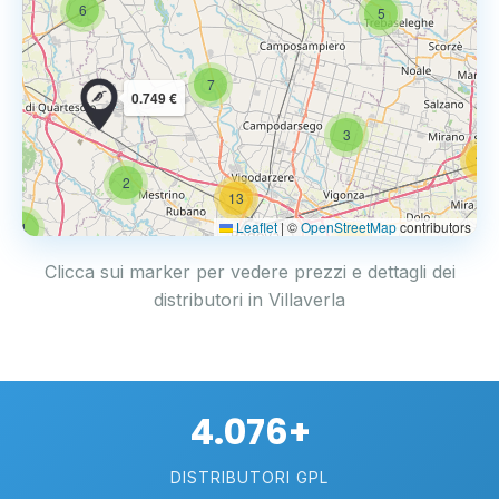
6
5
7
0.749 €
3
14
2
13
Leaflet
|
©
OpenStreetMap
contributors
4
17
Clicca sui marker per vedere prezzi e dettagli dei
distributori in Villaverla
4.076+
DISTRIBUTORI GPL