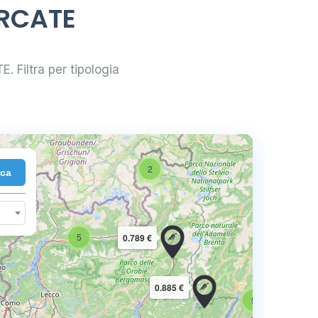
ERCATE
E. Filtra per tipologia
2
rca
10
5
0.789 €
16
0.885 €
5