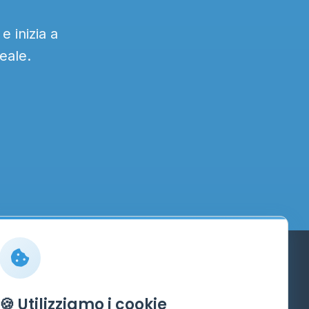
 inizia a
eale.
Info
🍪 Utilizziamo i cookie