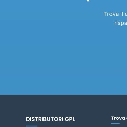
Trova il
risp
Trova 
DISTRIBUTORI GPL