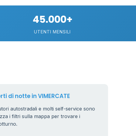
74
45.000+
113
UTENTI MENSILI
21
11
26
erti di notte in VIMERCATE
tori autostradali e molti self-service sono
zza i filtri sulla mappa per trovare i
8
otturno.