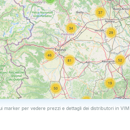
37
34
29
46
52
81
19
50
19
ui marker per vedere prezzi e dettagli dei distributori in 
2