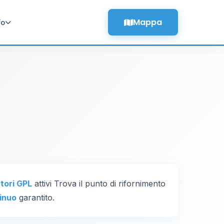
Mappa
fo
utori GPL
attivi Trova il punto di rifornimento
inuo
garantito.