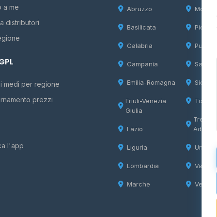
o a me
Abruzzo
Molise
 distributori
Basilicata
Piemon
egione
Calabria
Puglia
 GPL
Campania
Sardeg
Emilia-Romagna
Sicilia
i medi per regione
rnamento prezzi
Friuli-Venezia
Tosca
Giulia
Trentin
Lazio
Adige
ca l'app
Liguria
Umbria
Lombardia
Valle d
Marche
Veneto