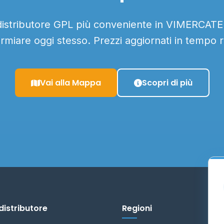
 distributore GPL più conveniente in VIMERCATE e
armiare oggi stesso. Prezzi aggiornati in tempo r
Vai alla Mappa
Scopri di più
distributore
Regioni