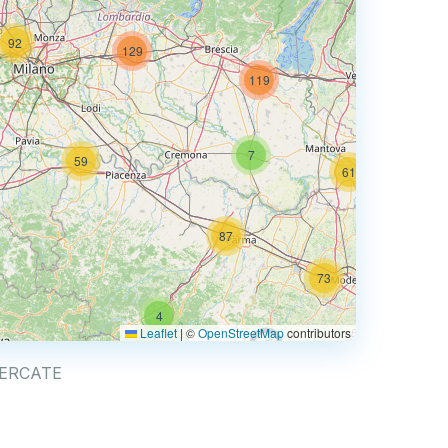
92
129
74
119
7
59
61
87
73
4
68
Leaflet
|
©
OpenStreetMap
contributors
0.769 €
VIMERCATE
4
2
30