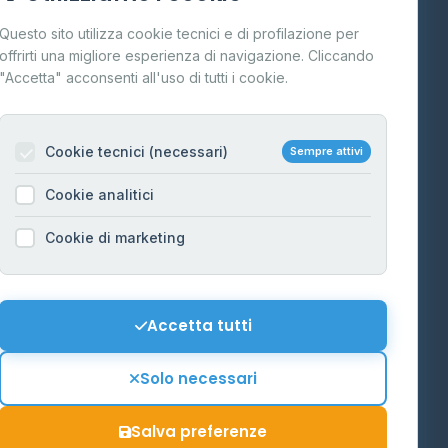
Cos'è il GPL
Questo sito utilizza cookie tecnici e di profilazione per
FAQ
offrirti una migliore esperienza di navigazione. Cliccando
te
"Accetta" acconsenti all'uso di tutti i cookie.
Contatti
Per gestori
na
Cookie tecnici (necessari)
Sempre attivi
Informazioni legali
Cookie analitici
Privacy Policy
na
Cookie di marketing
Cookie Policy
o-Alto
Preferenze Cookie
Mappa del sito
Accetta tutti
'Aosta
Contattaci
Solo necessari
info@distributori-gpl.it
Salva preferenze