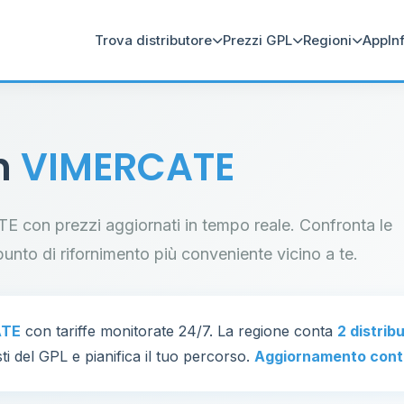
Trova distributore
Prezzi GPL
Regioni
App
In
in
VIMERCATE
ATE con prezzi aggiornati in tempo reale. Confronta le
il punto di rifornimento più conveniente vicino a te.
ATE
con tariffe monitorate 24/7. La regione conta
2 distrib
ti del GPL e pianifica il tuo percorso.
Aggiornamento cont