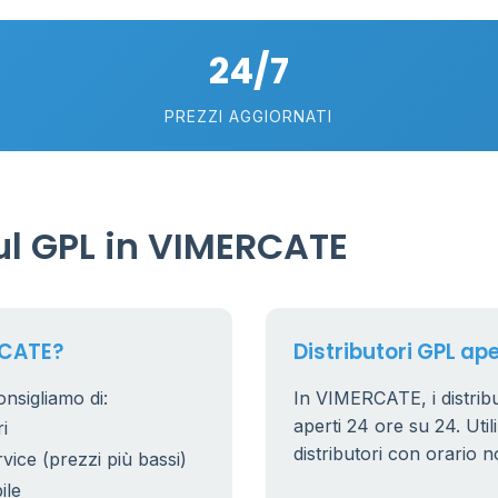
5
24/7
PREZZI AGGIORNATI
l GPL in VIMERCATE
RCATE?
Distributori GPL ap
nsigliamo di:
In VIMERCATE, i distribu
aperti 24 ore su 24. Utili
i
distributori con orario n
rvice (prezzi più bassi)
ile