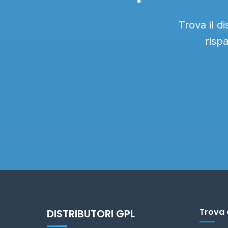
Trova il d
risp
Trova 
DISTRIBUTORI GPL