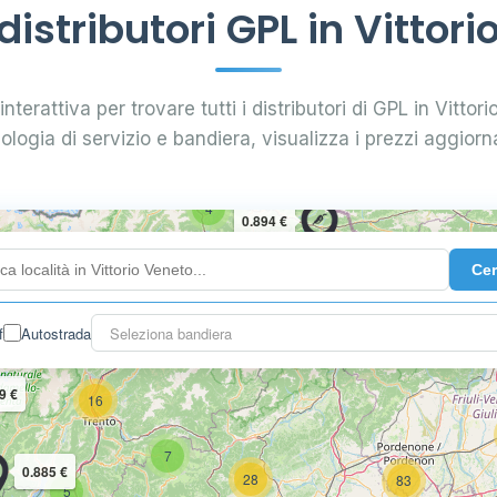
istributori GPL in Vittori
nterattiva per trovare tutti i distributori di GPL in Vittori
pologia di servizio e bandiera, visualizza i prezzi aggiorna
4
0.894 €
Ce
10
2
3
f
Autostrada
Seleziona bandiera
9 €
16
7
0.885 €
28
83
5