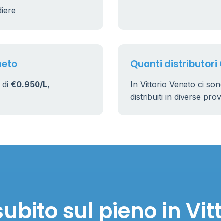
diere
17
161
neto
Quanti distributori 
 di
€0.950/L
,
In Vittorio Veneto ci so
distribuiti in diverse pro
ubito sul pieno in Vit