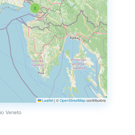
2
Leaflet
|
©
OpenStreetMap
contributors
rio Veneto