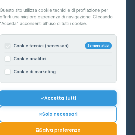
Cos'è il GPL
Questo sito utilizza cookie tecnici e di profilazione per
FAQ
offrirti una migliore esperienza di navigazione. Cliccando
te
"Accetta" acconsenti all'uso di tutti i cookie.
Contatti
Per gestori
na
Cookie tecnici (necessari)
Sempre attivi
Informazioni legali
Cookie analitici
Privacy Policy
na
Cookie di marketing
Cookie Policy
o-Alto
Preferenze Cookie
Mappa del sito
Accetta tutti
'Aosta
Contattaci
Solo necessari
info@distributori-gpl.it
Salva preferenze