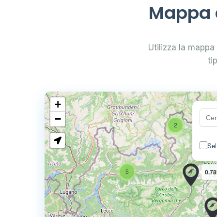
Mappa d
Utilizza la mappa i
ti
+
−
2
Sel
5
0.78
4