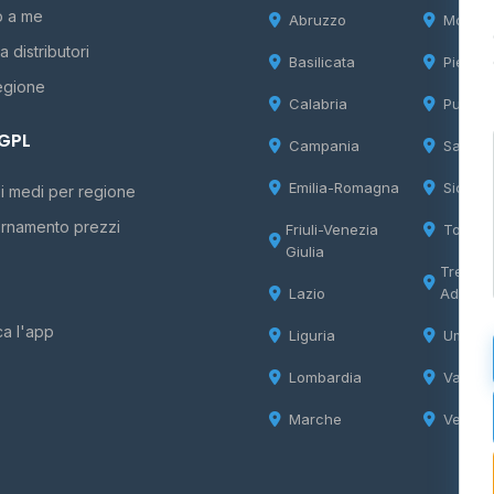
o a me
Abruzzo
Molise
 distributori
Basilicata
Piemon
egione
Calabria
Puglia
 GPL
Campania
Sardeg
Emilia-Romagna
Sicilia
i medi per regione
rnamento prezzi
Friuli-Venezia
Tosca
Giulia
Trentin
Lazio
Adige
ca l'app
Liguria
Umbria
Lombardia
Valle d
Marche
Veneto