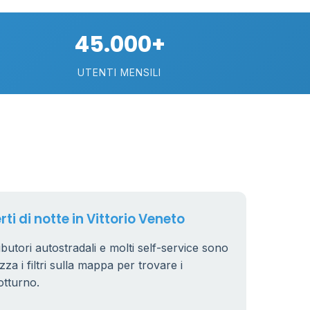
45.000+
UTENTI MENSILI
89
29
rti di notte in Vittorio Veneto
.799 €
24
ributori autostradali e molti self-service sono
zza i filtri sulla mappa per trovare i
otturno.
64