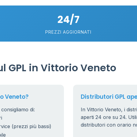
24/7
75
5
57
PREZZI AGGIORNATI
0.769 €
21
56
36
 GPL in Vittorio Veneto
24
11
26
20
io Veneto?
Distributori GPL ape
10
0
2
 consigliamo di:
In Vittorio Veneto, i dist
0.779 €
aperti 24 ore su 24. Utili
i
38
8
distributori con orario n
rvice (prezzi più bassi)
25
ile