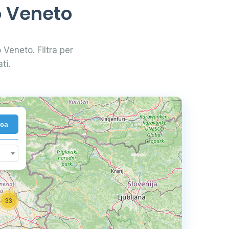
o Veneto
o Veneto. Filtra per
ti.
rca
33