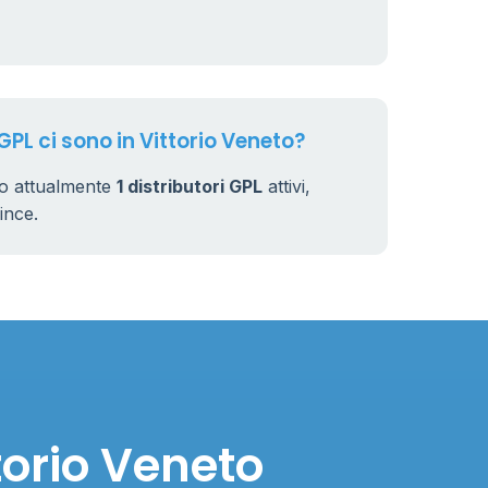
7
32
GPL ci sono in Vittorio Veneto?
no attualmente
1 distributori GPL
attivi,
vince.
torio Veneto