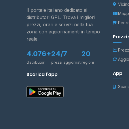
Vicin
Il portale italiano dedicato ai
Mappa
distributori GPL. Trova i migliori
Per r
prezzi, orari e servizi nella tua
zona con aggiornamenti in tempo
Prezzi
reale.
Prezz
4.076+
24/7
20
Aggio
distributori
prezzi aggiornati
regioni
App
Scarica l'app
Scari