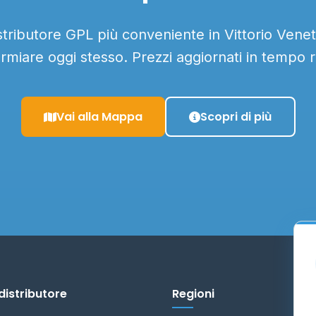
istributore GPL più conveniente in Vittorio Veneto
armiare oggi stesso. Prezzi aggiornati in tempo r
Vai alla Mappa
Scopri di più
distributore
Regioni