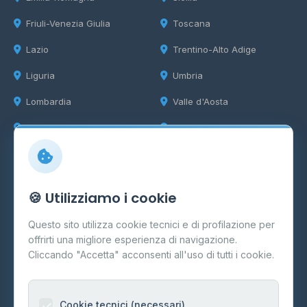
Friuli-Venezia Giulia
Toscana
Lazio
Trentino-Alto Adige
Liguria
Umbria
Lombardia
Valle d'Aosta
Marche
Veneto
Info
🍪 Utilizziamo i cookie
Cos'è il GPL
Questo sito utilizza cookie tecnici e di profilazione per
FAQ
offrirti una migliore esperienza di navigazione.
Contatti
Cliccando "Accetta" acconsenti all'uso di tutti i cookie.
Per gestori
Informazioni legali
Cookie tecnici (necessari)