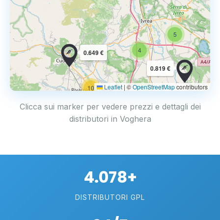
5
4
0.649 €
0.819 €
Leaflet
|
©
OpenStreetMap
contributors
10
Clicca sui marker per vedere prezzi e dettagli dei
distributori in Voghera
4.078+
DISTRIBUTORI GPL