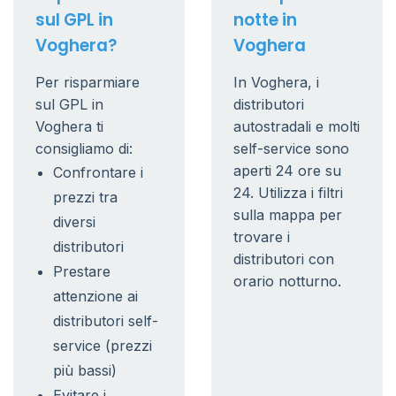
sul GPL in
notte in
Voghera?
Voghera
Per risparmiare
In Voghera, i
sul GPL in
distributori
Voghera ti
autostradali e molti
consigliamo di:
self-service sono
aperti 24 ore su
Confrontare i
24. Utilizza i filtri
prezzi tra
sulla mappa per
diversi
trovare i
distributori
distributori con
Prestare
orario notturno.
attenzione ai
distributori self-
service (prezzi
più bassi)
Evitare i