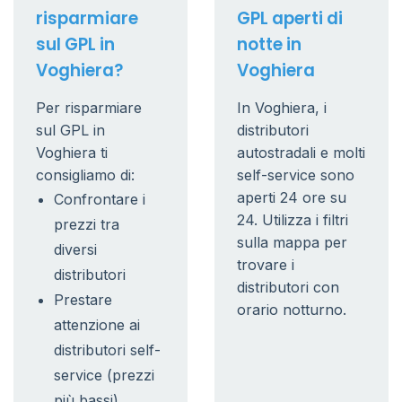
risparmiare
GPL aperti di
sul GPL in
notte in
Voghiera?
Voghiera
Per risparmiare
In Voghiera, i
sul GPL in
distributori
Voghiera ti
autostradali e molti
consigliamo di:
self-service sono
aperti 24 ore su
Confrontare i
24. Utilizza i filtri
prezzi tra
sulla mappa per
diversi
trovare i
distributori
distributori con
Prestare
orario notturno.
attenzione ai
distributori self-
service (prezzi
più bassi)