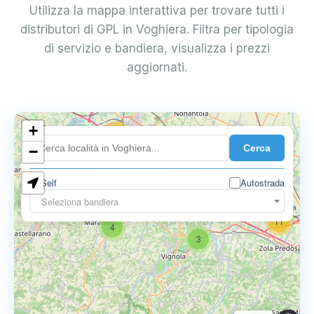
Utilizza la mappa interattiva per trovare tutti i
distributori di GPL in Voghiera. Filtra per tipologia
di servizio e bandiera, visualizza i prezzi
aggiornati.
+
18
Cerca
7
−
Self
Autostrada
9
11
Seleziona bandiera
11
4
3