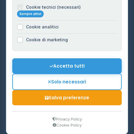
Informazioni legali
Cookie tecnici (necessari)
Sempre attivi
Privacy Policy
Cookie analitici
Cookie Policy
Preferenze Cookie
Cookie di marketing
Mappa del sito
Contattaci
Accetta tutti
info@distributori-gpl.it
Solo necessari
Salva preferenze
© 2026 - Distributori di GPL -
AF Project Software Agency
Carpi
P.IVA 03859300364
Privacy Policy
Cookie Policy
Dati forniti da
Ministero delle Imprese e del Made in Italy
-
Aggiornamento quotidiano