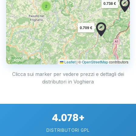
0.738 €
2
0.709 €
Leaflet
|
©
OpenStreetMap
contributors
Clicca sui marker per vedere prezzi e dettagli dei
distributori in Voghiera
4.078+
DISTRIBUTORI GPL