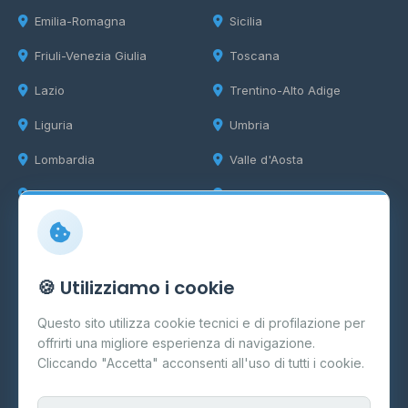
Emilia-Romagna
Sicilia
Friuli-Venezia Giulia
Toscana
Lazio
Trentino-Alto Adige
Liguria
Umbria
Lombardia
Valle d'Aosta
Marche
Veneto
Info
🍪 Utilizziamo i cookie
Cos'è il GPL
Questo sito utilizza cookie tecnici e di profilazione per
FAQ
offrirti una migliore esperienza di navigazione.
Contatti
Cliccando "Accetta" acconsenti all'uso di tutti i cookie.
Per gestori