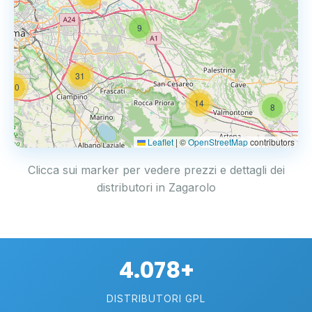
9
31
20
14
8
Leaflet
|
©
OpenStreetMap
contributors
Clicca sui marker per vedere prezzi e dettagli dei
distributori in Zagarolo
4.078+
DISTRIBUTORI GPL