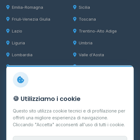
Emilia-Romagna
Sicilia
Friuli-Venezia Giulia
Toscana
Lazio
Trentino-Alto Adige
Liguria
Umbria
Lombardia
Valle d'Aosta
Marche
Veneto
Info
🍪 Utilizziamo i cookie
Cos'è il GPL
Questo sito utilizza cookie tecnici e di profilazione per
FAQ
offrirti una migliore esperienza di navigazione.
Contatti
Cliccando "Accetta" acconsenti all'uso di tutti i cookie.
Per gestori