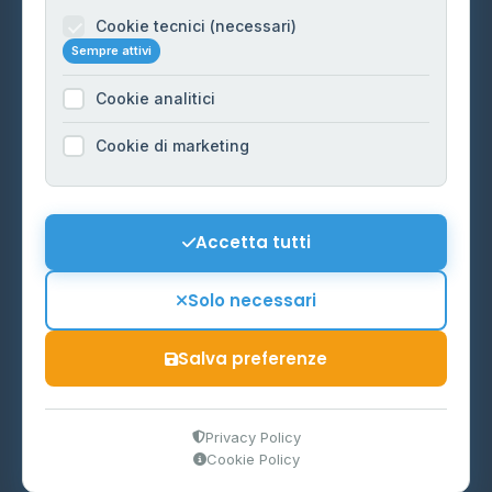
Informazioni legali
Cookie tecnici (necessari)
Sempre attivi
Privacy Policy
Cookie analitici
Cookie Policy
Preferenze Cookie
Cookie di marketing
Mappa del sito
Contattaci
Accetta tutti
info@distributori-gpl.it
Solo necessari
Salva preferenze
© 2026 - Distributori di GPL -
AF Project Software Agency
Carpi
P.IVA 03859300364
Privacy Policy
Cookie Policy
Dati forniti da
Ministero delle Imprese e del Made in Italy
-
Aggiornamento quotidiano