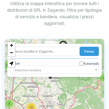
Utilizza la mappa interattiva per trovare tutti i
distributori di GPL in Zagarolo. Filtra per tipologia
di servizio e bandiera, visualizza i prezzi
aggiornati.
+
0.739 €
Cerca
−
Self
Autostrada
2
17
Seleziona bandiera
0.795 €
4
6
15