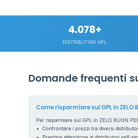
4.078+
DISTRIBUTORI GPL
Domande frequenti su
Come risparmiare sul GPL in ZELO
Per risparmiare sul GPL in ZELO BUON PERS
Confrontare i prezzi tra diversi distributor
Prestare attenzione ai distributori self-se