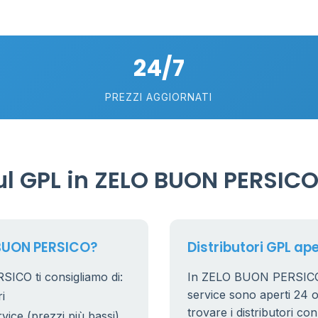
2
5
24/7
PREZZI AGGIORNATI
l GPL in ZELO BUON PERSIC
 BUON PERSICO?
Distributori GPL ap
ICO ti consigliamo di:
In ZELO BUON PERSICO, i 
service sono aperti 24 or
i
trovare i distributori co
rvice (prezzi più bassi)