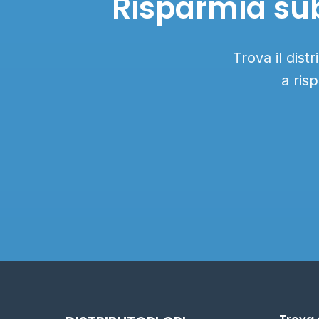
Risparmia sub
Trova il dis
a ris