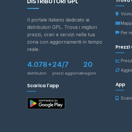
Trova 
DISTRIBUTORI GPL
Vicin
Il portale italiano dedicato ai
Mappa
distributori GPL. Trova i migliori
Per r
prezzi, orari e servizi nella tua
zona con aggiornamenti in tempo
Prezzi
reale.
Prezz
4.078+
24/7
20
Aggio
distributori
prezzi aggiornati
regioni
App
Scarica l'app
Scari