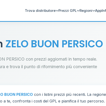
Trova distributore
Prezzi GPL
Regioni
App
In
in
ZELO BUON PERSICO
BUON PERSICO con prezzi aggiornati in tempo reale.
tura e trova il punto di rifornimento più conveniente
LO BUON PERSICO
con i listini prezzi più recenti. La regio
 a te, confronta i costi del GPL e pianifica il tuo percorso.