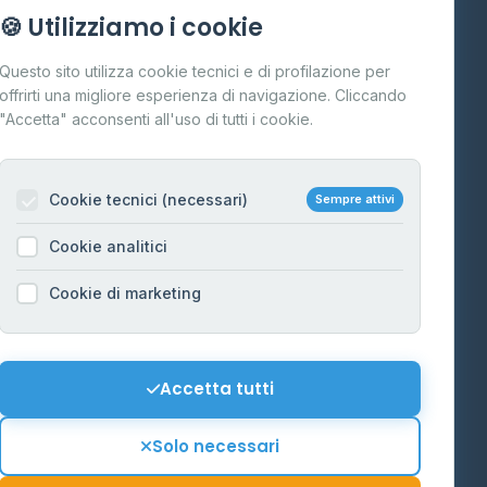
Info
🍪 Utilizziamo i cookie
Cos'è il GPL
Questo sito utilizza cookie tecnici e di profilazione per
FAQ
offrirti una migliore esperienza di navigazione. Cliccando
te
"Accetta" acconsenti all'uso di tutti i cookie.
Contatti
Per gestori
na
Cookie tecnici (necessari)
Sempre attivi
Informazioni legali
Cookie analitici
Privacy Policy
na
Cookie di marketing
Cookie Policy
o-Alto
Preferenze Cookie
Mappa del sito
Accetta tutti
'Aosta
Contattaci
Solo necessari
info@distributori-gpl.it