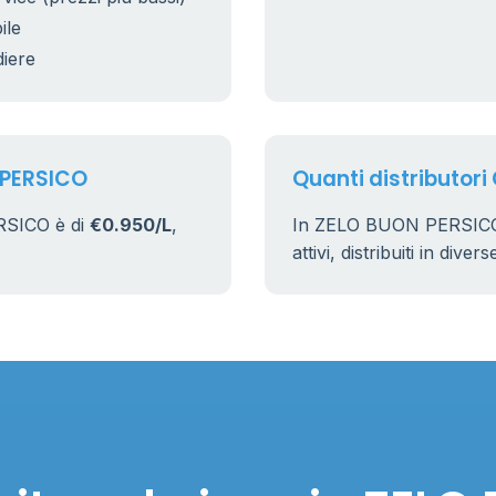
ile
diere
 PERSICO
Quanti distributori
RSICO è di
€0.950/L
,
In ZELO BUON PERSICO 
attivi, distribuiti in dive