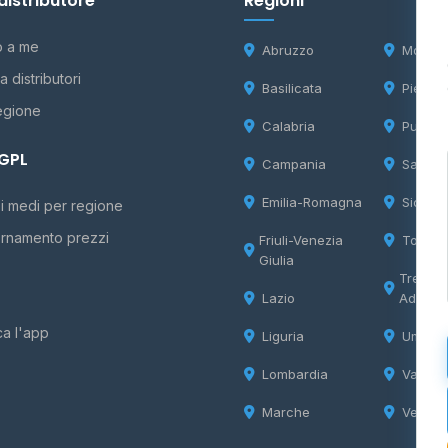
distributore
Regioni
o a me
Abruzzo
Molise
 distributori
Basilicata
Piemon
egione
Calabria
Puglia
 GPL
Campania
Sardeg
Emilia-Romagna
Sicilia
i medi per regione
rnamento prezzi
Friuli-Venezia
Tosca
Giulia
Trentin
Lazio
Adige
ca l'app
Liguria
Umbria
Lombardia
Valle d
Marche
Veneto