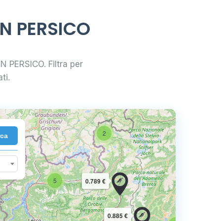
ON PERSICO
ON PERSICO. Filtra per
ti.
2
rca
10
5
0.789 €
16
0.885 €