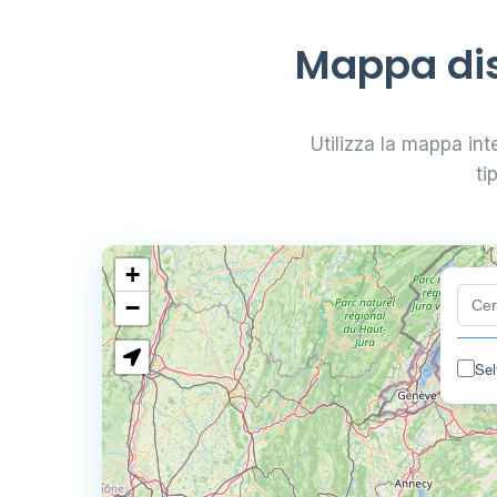
Mappa dis
Utilizza la mappa int
ti
+
−
Sel