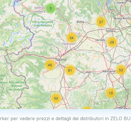
3
37
34
29
46
52
81
19
50
19
arker per vedere prezzi e dettagli dei distributori in ZELO