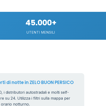
30
75
45.000+
113
UTENTI MENSILI
21
O
11
26
erti di notte in ZELO BUON PERSICO
distributori autostradali e molti self-
e su 24. Utilizza i filtri sulla mappa per
8
n orario notturno.