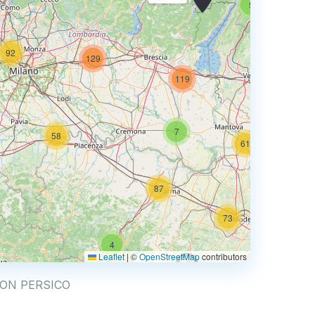
5
92
129
74
119
7
58
61
87
73
4
67
Leaflet
|
©
OpenStreetMap
contributors
0.769 €
 BUON PERSICO
4
2