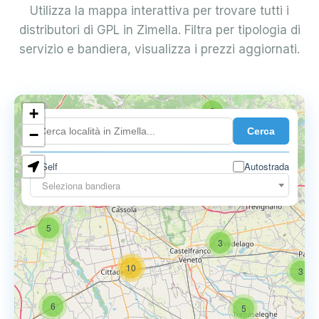
Utilizza la mappa interattiva per trovare tutti i
distributori di GPL in Zimella. Filtra per tipologia di
servizio e bandiera, visualizza i prezzi aggiornati.
+
2
Cerca
−
Self
Autostrada
Seleziona bandiera
5
6
9
5
3
10
3
6
5