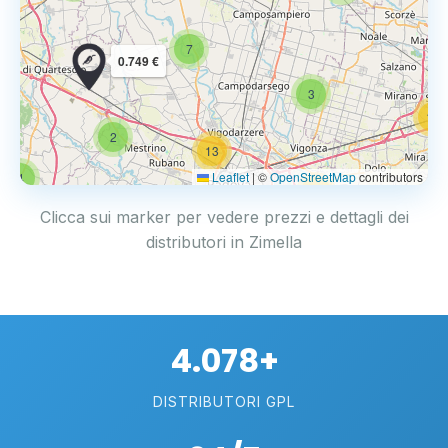
7
0.749 €
3
14
2
13
Leaflet
|
©
OpenStreetMap
contributors
4
17
Clicca sui marker per vedere prezzi e dettagli dei
distributori in Zimella
4.078+
DISTRIBUTORI GPL