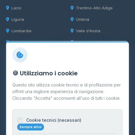
Lazio
Trentino-Alto Adige
Liguria
Umbria
Lombardia
Valle d'Aosta
Marche
Veneto
Info
🍪 Utilizziamo i cookie
Cos'è il GPL
Questo sito utilizza cookie tecnici e di profilazione per
FAQ
offrirti una migliore esperienza di navigazione.
Contatti
Cliccando "Accetta" acconsenti all'uso di tutti i cookie.
Per gestori
Informazioni legali
Cookie tecnici (necessari)
Sempre attivi
Privacy Policy