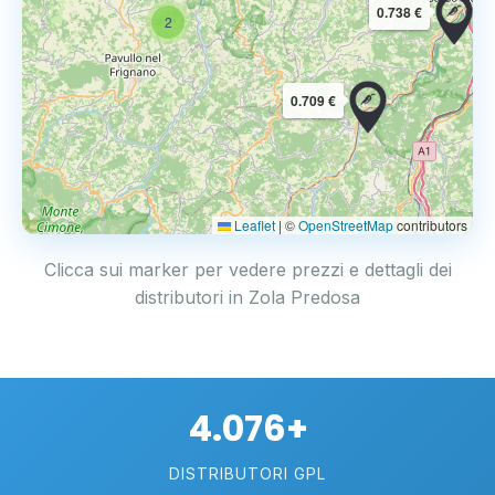
0.738 €
2
0.709 €
Leaflet
|
©
OpenStreetMap
contributors
Clicca sui marker per vedere prezzi e dettagli dei
distributori in Zola Predosa
4.076+
DISTRIBUTORI GPL