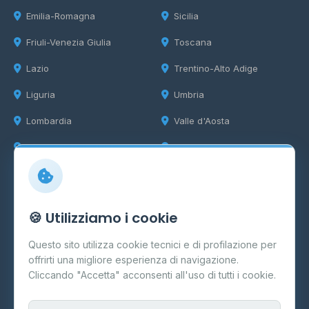
Emilia-Romagna
Sicilia
Friuli-Venezia Giulia
Toscana
Lazio
Trentino-Alto Adige
Liguria
Umbria
Lombardia
Valle d'Aosta
Marche
Veneto
Info
🍪 Utilizziamo i cookie
Cos'è il GPL
Questo sito utilizza cookie tecnici e di profilazione per
FAQ
offrirti una migliore esperienza di navigazione.
Contatti
Cliccando "Accetta" acconsenti all'uso di tutti i cookie.
Per gestori