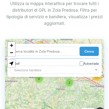
Utilizza la mappa interattiva per trovare tutti i
distributori di GPL in Zola Predosa. Filtra per
tipologia di servizio e bandiera, visualizza i prezzi
aggiornati.
+
18
Cerca
7
−
Self
Autostrada
9
11
Seleziona bandiera
11
4
2