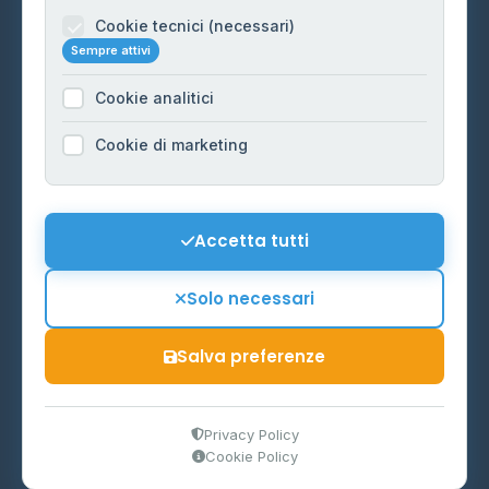
Informazioni legali
Cookie tecnici (necessari)
Sempre attivi
Privacy Policy
Cookie analitici
Cookie Policy
Preferenze Cookie
Cookie di marketing
Mappa del sito
Contattaci
Accetta tutti
info@distributori-gpl.it
Solo necessari
Salva preferenze
© 2026 - Distributori di GPL -
AF Project Software Agency
Carpi
P.IVA 03859300364
Privacy Policy
Cookie Policy
Dati forniti da
Ministero delle Imprese e del Made in Italy
-
Aggiornamento quotidiano