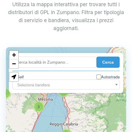
Utilizza la mappa interattiva per trovare tutti i
distributori di GPL in Zumpano. Filtra per tipologia
di servizio e bandiera, visualizza i prezzi
aggiornati.
+
Cerca
−
0.850 €
Self
Autostrada
Seleziona bandiera
4
2
3