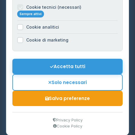
Informazioni legali
Cookie tecnici (necessari)
Sempre attivi
Privacy Policy
Cookie analitici
Cookie Policy
Preferenze Cookie
Cookie di marketing
Mappa del sito
Contattaci
Accetta tutti
info@distributori-gpl.it
Solo necessari
Salva preferenze
© 2026 - Distributori di GPL -
AF Project Software Agency
Carpi
P.IVA 03859300364
Privacy Policy
Cookie Policy
Dati forniti da
Ministero delle Imprese e del Made in Italy
-
Aggiornamento quotidiano