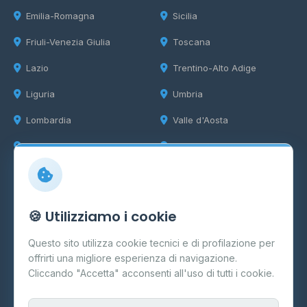
Emilia-Romagna
Sicilia
Friuli-Venezia Giulia
Toscana
Lazio
Trentino-Alto Adige
Liguria
Umbria
Lombardia
Valle d'Aosta
Marche
Veneto
Info
🍪 Utilizziamo i cookie
Cos'è il GPL
Questo sito utilizza cookie tecnici e di profilazione per
FAQ
offrirti una migliore esperienza di navigazione.
Contatti
Cliccando "Accetta" acconsenti all'uso di tutti i cookie.
Per gestori