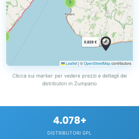
3
3
0.829 €
Leaflet
|
©
OpenStreetMap
contributors
Clicca sui marker per vedere prezzi e dettagli dei
distributori in Zumpano
4.078+
DISTRIBUTORI GPL