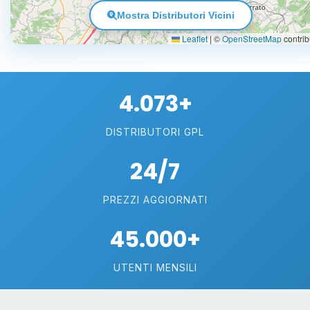
Mostra Distributori Vicini
Leaflet
|
©
OpenStreetMap
contrib
4.073+
DISTRIBUTORI GPL
24/7
PREZZI AGGIORNATI
45.000+
UTENTI MENSILI