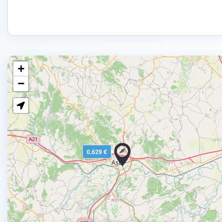
+
−
0.629 €