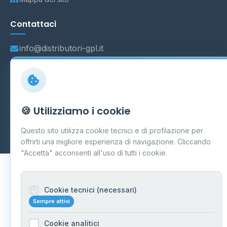
Contattaci
info@distributori-gpl.it
© 2026 - Distributori di GPL -
AF Project Software Agency
🍪 Utilizziamo i cookie
Carpi
P.IVA 03859300364
Dati forniti da
Ministero delle Imprese e del Made in Italy
-
Questo sito utilizza cookie tecnici e di profilazione per
Aggiornamento quotidiano
offrirti una migliore esperienza di navigazione. Cliccando
"Accetta" acconsenti all'uso di tutti i cookie.
Cookie tecnici (necessari)
Sempre attivi
Cookie analitici