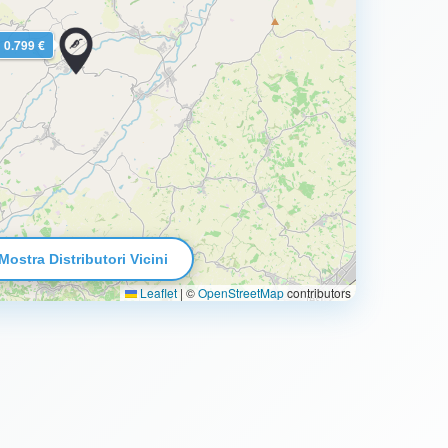
0.799 €
Mostra Distributori Vicini
Leaflet
|
©
OpenStreetMap
contributors