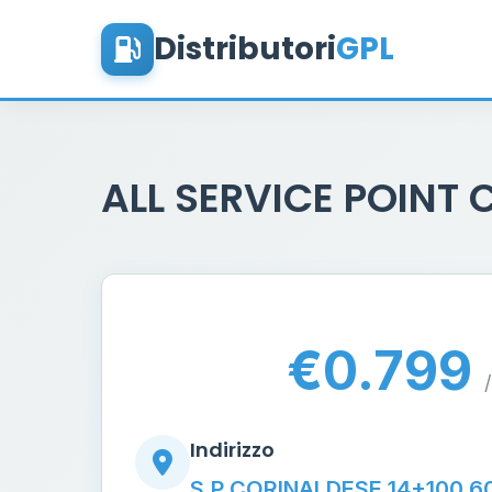
Distributori
GPL
ALL SERVICE POINT
€0.799
/
Indirizzo
S.P CORINALDESE 14+100 6