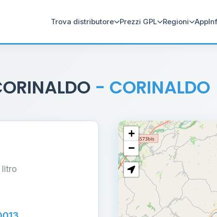
Trova distributore
Prezzi GPL
Regioni
App
In
 CORINALDO
- CORINALDO
+
−
 litro
0013