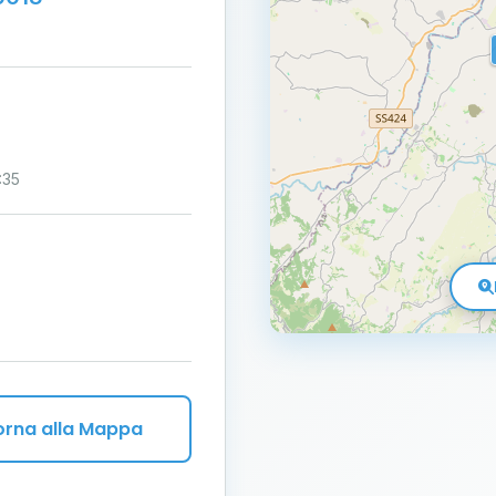
:35
orna alla Mappa