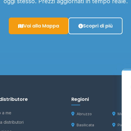
oggi stesso. Prezzi aggiornati in tempo reale.
Vai alla Mappa
Scopri di più
distributore
Regioni
o a me
Abruzzo
Molise
 distributori
Basilicata
Piemon