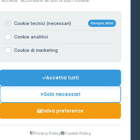
"Accetta" acconsenti all'uso di tutti i cookie.
Contatti
Per gestori
na
Cookie tecnici (necessari)
Sempre attivi
Informazioni legali
Cookie analitici
Privacy Policy
na
Cookie di marketing
Cookie Policy
o-Alto
Preferenze Cookie
Mappa del sito
Accetta tutti
'Aosta
Contattaci
Solo necessari
info@distributori-gpl.it
Salva preferenze
9300364
Privacy Policy
Cookie Policy