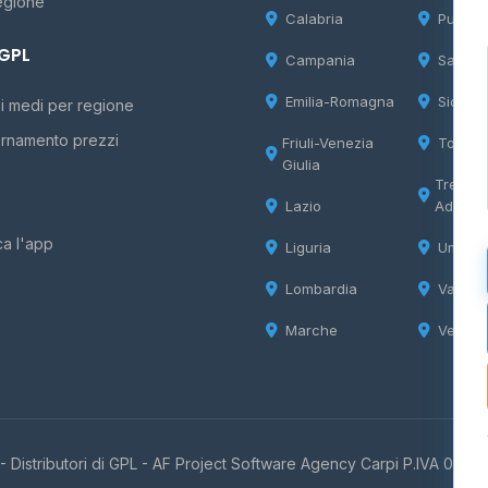
egione
Calabria
Puglia
 GPL
Campania
Sardeg
Emilia-Romagna
Sicilia
i medi per regione
rnamento prezzi
Friuli-Venezia
Tosca
Giulia
Trentin
Lazio
Adige
ca l'app
Liguria
Umbria
Lombardia
Valle d
Marche
Veneto
 Distributori di GPL -
AF Project Software Agency Carpi
P.IVA 0385