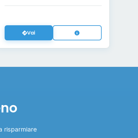
Vai
eno
 a risparmiare