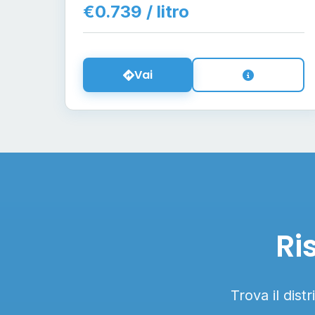
€0.739 / litro
Vai
Ri
Trova il dist