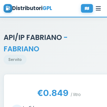
Distributori
GPL
API/IP FABRIANO
-
FABRIANO
Servito
€0.849
/ litro