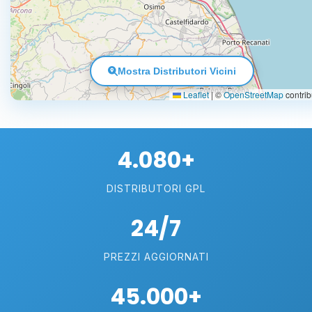
Mostra Distributori Vicini
Leaflet
|
©
OpenStreetMap
contrib
4.080+
DISTRIBUTORI GPL
24/7
PREZZI AGGIORNATI
45.000+