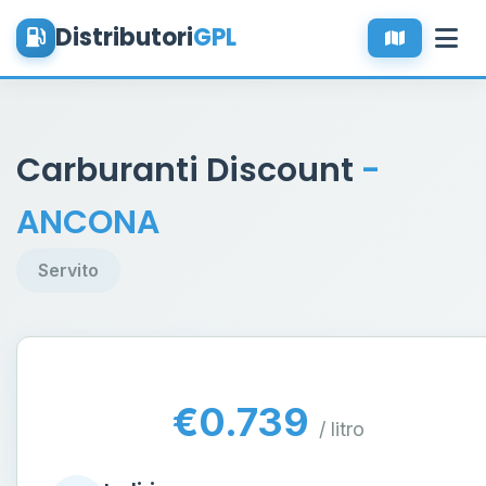
Distributori
GPL
Carburanti Discount
-
ANCONA
Servito
€0.739
/ litro