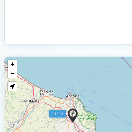
+
−
0.739 €