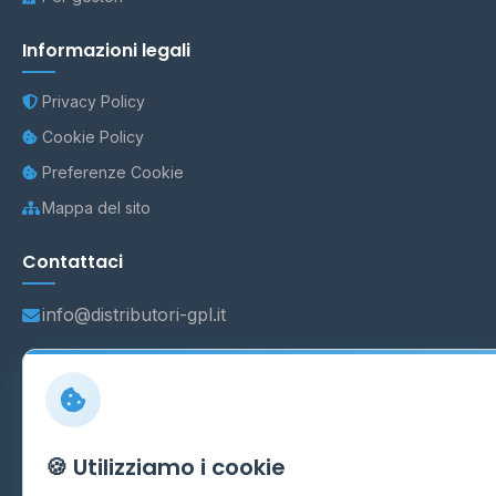
Informazioni legali
Privacy Policy
Cookie Policy
Preferenze Cookie
Mappa del sito
Contattaci
info@distributori-gpl.it
© 2026 - Distributori di GPL -
AF Project Software Agency
Carpi
P.IVA 03859300364
🍪 Utilizziamo i cookie
Dati forniti da
Ministero delle Imprese e del Made in Italy
-