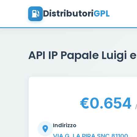
Distributori
GPL
API IP Papale Luigi e
€0.654
/
Indirizzo
VIA G. LA PIRA SNC 81100