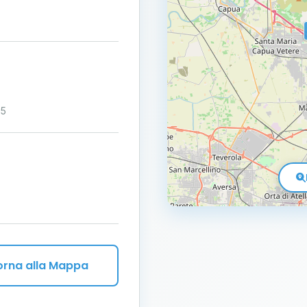
55
orna alla Mappa