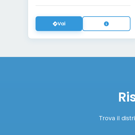
Vai
Ri
Trova il dist