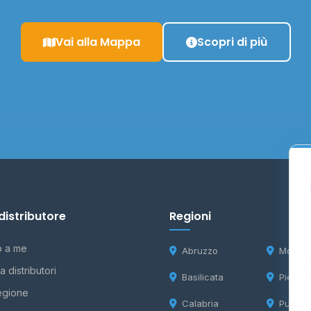
Vai alla Mappa
Scopri di più
distributore
Regioni
o a me
Abruzzo
Molise
 distributori
Basilicata
Piemon
egione
Calabria
Puglia