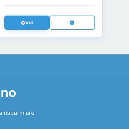
Vai
eno
 a risparmiare