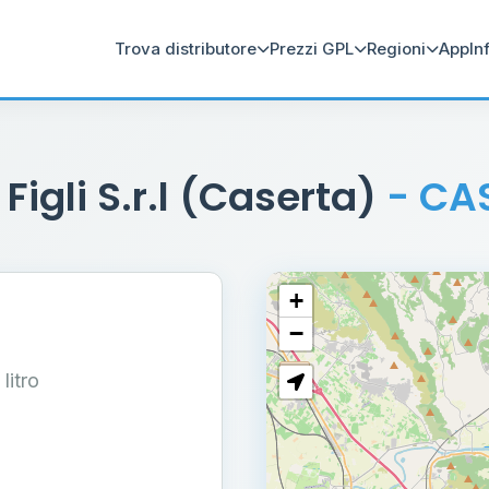
Trova distributore
Prezzi GPL
Regioni
App
In
 Figli S.r.l (Caserta)
- CA
+
−
 litro