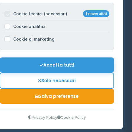
Per gestori
na
Cookie tecnici (necessari)
Sempre attivi
Informazioni legali
Cookie analitici
Privacy Policy
na
Cookie di marketing
Cookie Policy
o-Alto
Preferenze Cookie
Mappa del sito
Accetta tutti
'Aosta
Contattaci
Solo necessari
info@distributori-gpl.it
Salva preferenze
9300364
Privacy Policy
Cookie Policy
tidiano