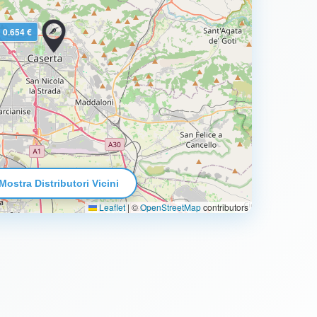
0.654 €
Mostra Distributori Vicini
Leaflet
|
©
OpenStreetMap
contributors