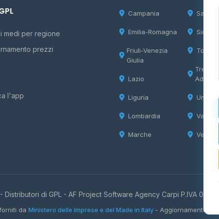
 GPL
Campania
Sardeg
Emilia-Romagna
Sicilia
i medi per regione
rnamento prezzi
Friuli-Venezia
Tosca
Giulia
Trentin
Lazio
Adige
ca l'app
Liguria
Umbria
Lombardia
Valle d
Marche
Veneto
 Distributori di GPL -
AF Project Software Agency Carpi
P.IVA 0385
forniti da
Ministero delle Imprese e del Made in Italy
- Aggiornamento quo