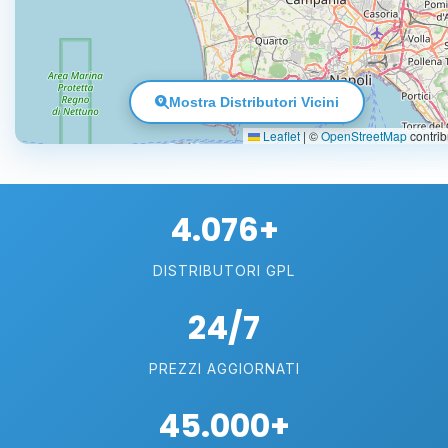
Mostra Distributori Vicini
Leaflet
|
©
OpenStreetMap
contrib
4.076+
DISTRIBUTORI GPL
24/7
PREZZI AGGIORNATI
45.000+