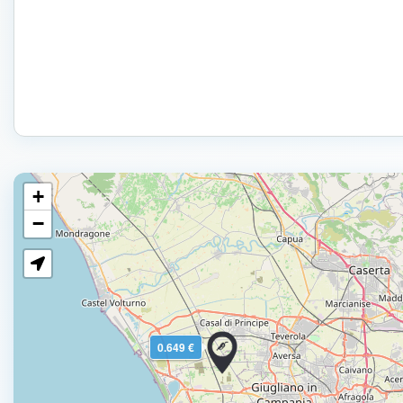
+
−
0.649 €