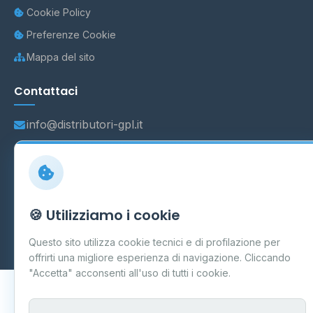
Cookie Policy
Preferenze Cookie
Mappa del sito
Contattaci
info@distributori-gpl.it
© 2026 - Distributori di GPL -
AF Project Software Agency
🍪 Utilizziamo i cookie
Carpi
P.IVA 03859300364
Dati forniti da
Ministero delle Imprese e del Made in Italy
-
Questo sito utilizza cookie tecnici e di profilazione per
Aggiornamento quotidiano
offrirti una migliore esperienza di navigazione. Cliccando
"Accetta" acconsenti all'uso di tutti i cookie.