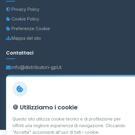
Privacy Policy
Cookie Policy
Preferenze Cookie
Mappa del sito
Contattaci
info@distributori-gpl.it
© 2026 - Distributori di GPL -
AF Project Software Agency
Carpi
P.IVA 03859300364
🍪 Utilizziamo i cookie
Dati forniti da
Ministero delle Imprese e del Made in Italy
-
Questo sito utilizza cookie tecnici e di profilazione per
Aggiornamento quotidiano
offrirti una migliore esperienza di navigazione. Cliccando
"Accetta" acconsenti all'uso di tutti i cookie.