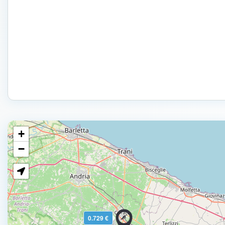
+
−
0.729 €