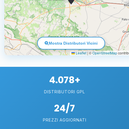
Mostra Distributori Vicini
Leaflet
|
©
OpenStreetMap
contrib
4.078+
DISTRIBUTORI GPL
24/7
PREZZI AGGIORNATI