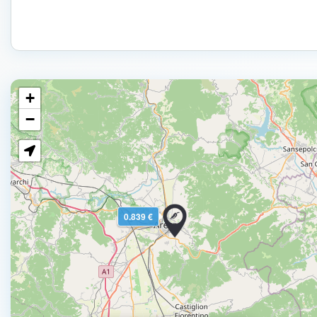
+
−
0.839 €