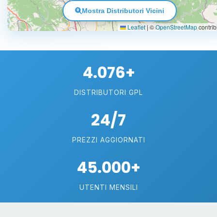
Mostra Distributori Vicini
Leaflet
|
©
OpenStreetMap
contrib
4.076+
DISTRIBUTORI GPL
24/7
PREZZI AGGIORNATI
45.000+
UTENTI MENSILI