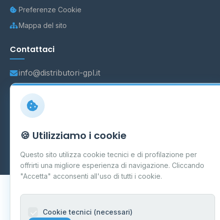
Preferenze Cookie
Mappa del sito
Contattaci
info@distributori-gpl.it
© 2026 - Distributori di GPL -
AF Project Software Agency
🍪 Utilizziamo i cookie
Carpi
P.IVA 03859300364
Dati forniti da
Ministero delle Imprese e del Made in Italy
-
Questo sito utilizza cookie tecnici e di profilazione per
Aggiornamento quotidiano
offrirti una migliore esperienza di navigazione. Cliccando
"Accetta" acconsenti all'uso di tutti i cookie.
Cookie tecnici (necessari)