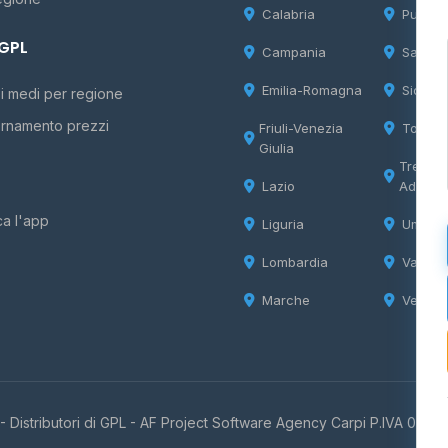
Calabria
Puglia
 GPL
Campania
Sardeg
Emilia-Romagna
Sicilia
i medi per regione
rnamento prezzi
Friuli-Venezia
Tosca
Giulia
Trentin
Lazio
Adige
ca l'app
Liguria
Umbria
Lombardia
Valle d
Marche
Veneto
 Distributori di GPL -
AF Project Software Agency Carpi
P.IVA 0385