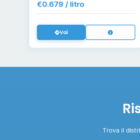
€0.679 / litro
Vai
Ri
Trova il dist