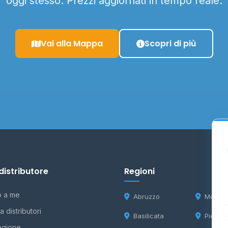
oggi stesso. Prezzi aggiornati in tempo reale.
Vai alla Mappa
Scopri di più
distributore
Regioni
o a me
Abruzzo
Molise
 distributori
Basilicata
Piemon
egione