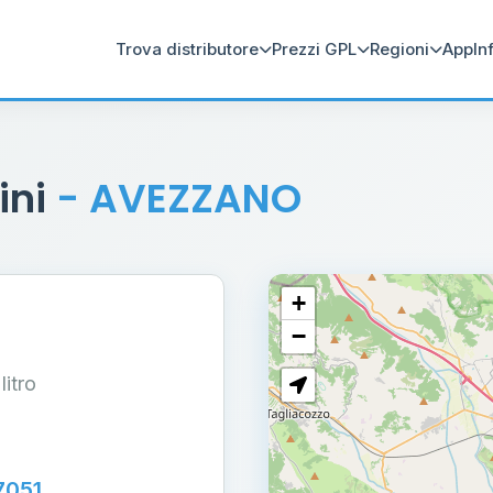
Trova distributore
Prezzi GPL
Regioni
App
In
ini
- AVEZZANO
+
−
 litro
7051