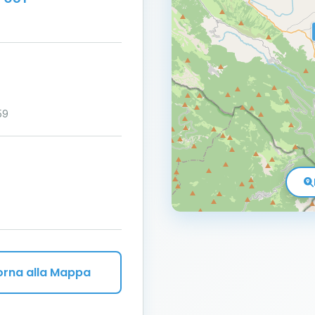
59
orna alla Mappa