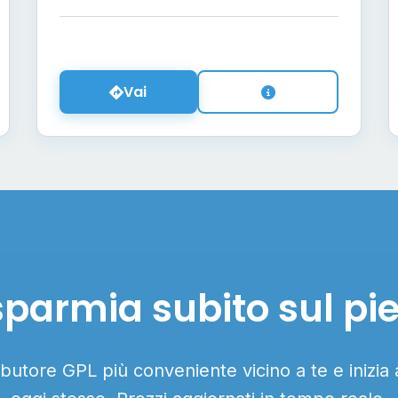
Vai
sparmia subito sul pi
ributore GPL più conveniente vicino a te e inizia