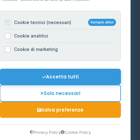
Per gestori
na
Cookie tecnici (necessari)
Sempre attivi
Informazioni legali
Cookie analitici
Privacy Policy
na
Cookie di marketing
Cookie Policy
o-Alto
Preferenze Cookie
Mappa del sito
Accetta tutti
'Aosta
Contattaci
Solo necessari
info@distributori-gpl.it
Salva preferenze
9300364
Privacy Policy
Cookie Policy