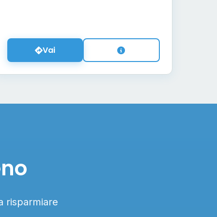
Vai
eno
 a risparmiare