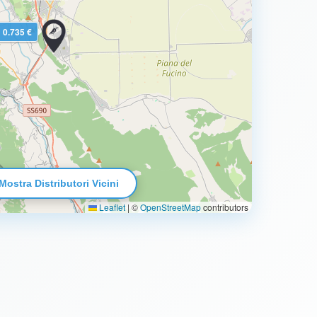
0.735 €
Mostra Distributori Vicini
Leaflet
|
©
OpenStreetMap
contributors