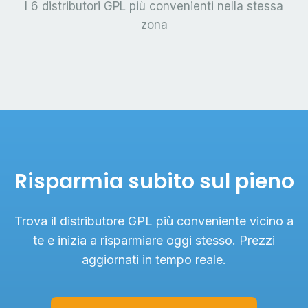
I 6 distributori GPL più convenienti nella stessa
zona
Risparmia subito sul pieno
Trova il distributore GPL più conveniente vicino a
te e inizia a risparmiare oggi stesso. Prezzi
aggiornati in tempo reale.