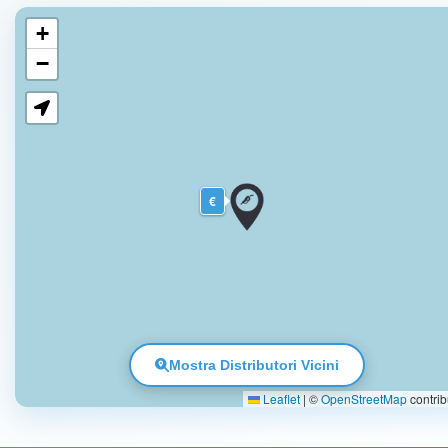
+
−
€
Mostra Distributori Vicini
Leaflet
|
©
OpenStreetMap
contrib