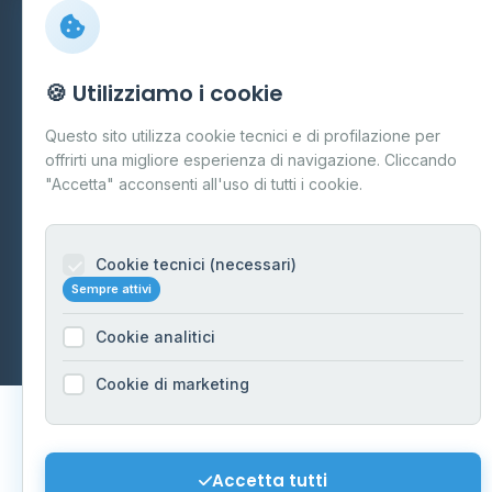
Preferenze Cookie
Mappa del sito
🍪 Utilizziamo i cookie
Contattaci
Questo sito utilizza cookie tecnici e di profilazione per
info@distributori-gpl.it
offrirti una migliore esperienza di navigazione. Cliccando
"Accetta" acconsenti all'uso di tutti i cookie.
Cookie tecnici (necessari)
© 2026 - Distributori di GPL -
AF Project Software Agency
Sempre attivi
Carpi
P.IVA 03859300364
Dati forniti da
Ministero delle Imprese e del Made in Italy
-
Cookie analitici
Aggiornamento quotidiano
Cookie di marketing
Accetta tutti