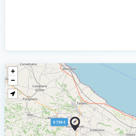
+
−
0.729 €