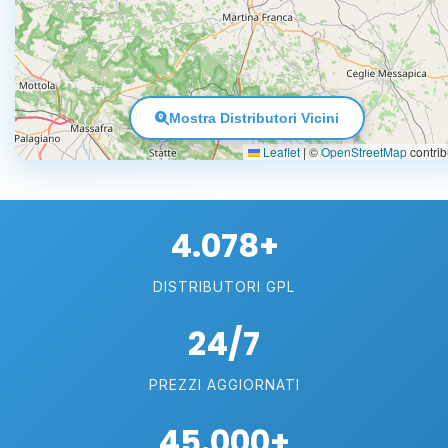
Mostra Distributori Vicini
Leaflet
|
©
OpenStreetMap
contrib
4.078+
DISTRIBUTORI GPL
24/7
PREZZI AGGIORNATI
45.000+