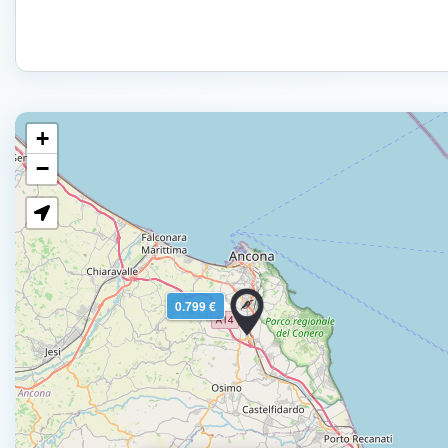
+
−
0.799 €