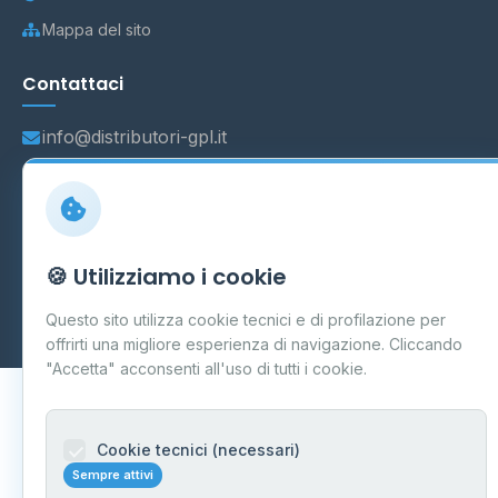
Mappa del sito
Contattaci
info@distributori-gpl.it
© 2026 - Distributori di GPL -
AF Project Software Agency
🍪 Utilizziamo i cookie
Carpi
P.IVA 03859300364
Dati forniti da
Ministero delle Imprese e del Made in Italy
-
Questo sito utilizza cookie tecnici e di profilazione per
Aggiornamento quotidiano
offrirti una migliore esperienza di navigazione. Cliccando
"Accetta" acconsenti all'uso di tutti i cookie.
Cookie tecnici (necessari)
Sempre attivi