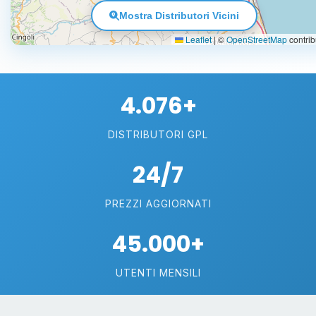
Mostra Distributori Vicini
Leaflet
|
©
OpenStreetMap
contrib
4.076+
DISTRIBUTORI GPL
24/7
PREZZI AGGIORNATI
45.000+
UTENTI MENSILI