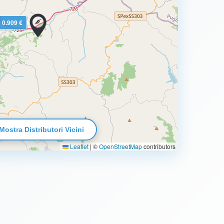
0.909 €
Mostra Distributori Vicini
Leaflet
|
©
OpenStreetMap
contributors