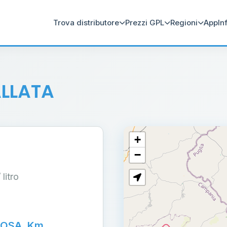
Trova distributore
Prezzi GPL
Regioni
App
In
ALLATA
+
−
/ litro
NOSA, Km.