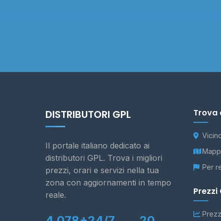
Trova 
DISTRIBUTORI GPL
Vicin
Il portale italiano dedicato ai
Mappa
distributori GPL. Trova i migliori
Per r
prezzi, orari e servizi nella tua
zona con aggiornamenti in tempo
Prezzi
reale.
Prezz
4.078+
24/7
20