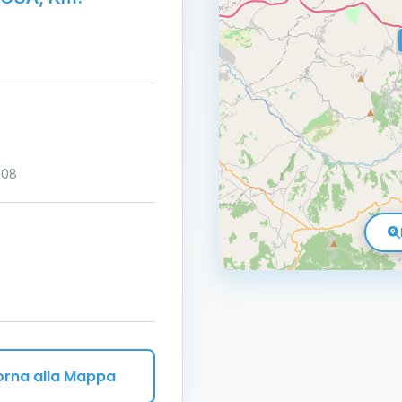
:08
orna alla Mappa