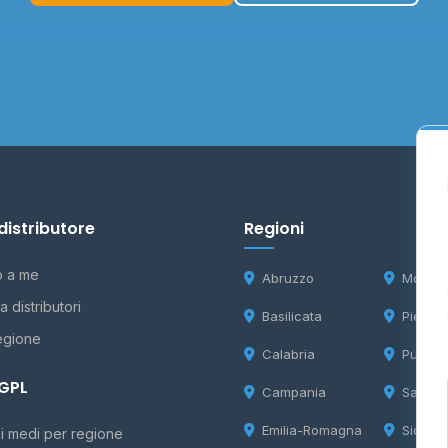
distributore
Regioni
o a me
Abruzzo
Molise
 distributori
Basilicata
Piemon
egione
Calabria
Puglia
 GPL
Campania
Sardeg
Emilia-Romagna
Sicilia
i medi per regione