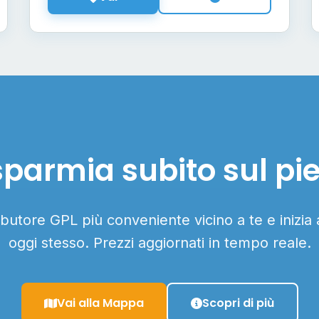
sparmia subito sul pi
ributore GPL più conveniente vicino a te e inizia
oggi stesso. Prezzi aggiornati in tempo reale.
Vai alla Mappa
Scopri di più