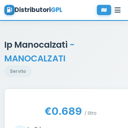
Distributori
GPL
Ip Manocalzati
-
MANOCALZATI
Servito
€0.689
/ litro