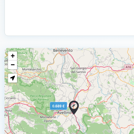
+
−
0.689 €