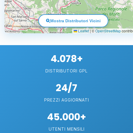
Mostra Distributori Vicini
Leaflet
|
©
OpenStreetMap
contrib
4.078+
DISTRIBUTORI GPL
24/7
PREZZI AGGIORNATI
45.000+
UTENTI MENSILI