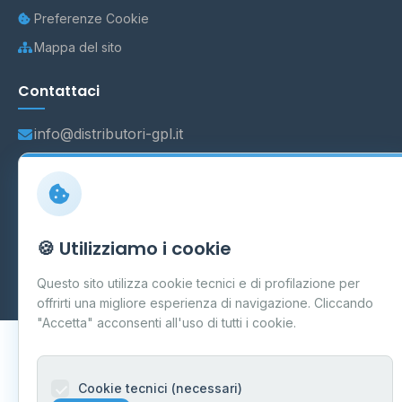
Preferenze Cookie
Mappa del sito
Contattaci
info@distributori-gpl.it
© 2026 - Distributori di GPL -
AF Project Software Agency
🍪 Utilizziamo i cookie
Carpi
P.IVA 03859300364
Dati forniti da
Ministero delle Imprese e del Made in Italy
-
Questo sito utilizza cookie tecnici e di profilazione per
Aggiornamento quotidiano
offrirti una migliore esperienza di navigazione. Cliccando
"Accetta" acconsenti all'uso di tutti i cookie.
Cookie tecnici (necessari)