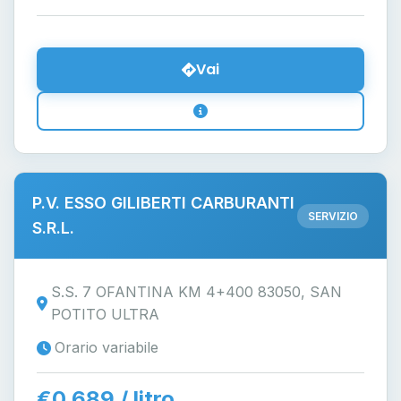
Vai
P.V. ESSO GILIBERTI CARBURANTI
SERVIZIO
S.R.L.
S.S. 7 OFANTINA KM 4+400 83050, SAN
POTITO ULTRA
Orario variabile
€0.689 / litro