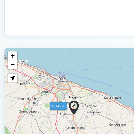
+
−
0.749 €