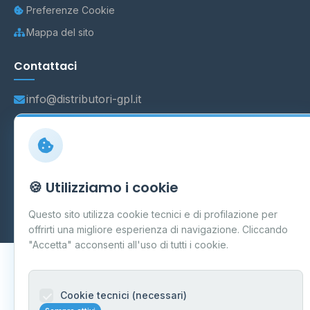
Preferenze Cookie
Mappa del sito
Contattaci
info@distributori-gpl.it
© 2026 - Distributori di GPL -
AF Project Software Agency
🍪 Utilizziamo i cookie
Carpi
P.IVA 03859300364
Dati forniti da
Ministero delle Imprese e del Made in Italy
-
Questo sito utilizza cookie tecnici e di profilazione per
Aggiornamento quotidiano
offrirti una migliore esperienza di navigazione. Cliccando
"Accetta" acconsenti all'uso di tutti i cookie.
Cookie tecnici (necessari)