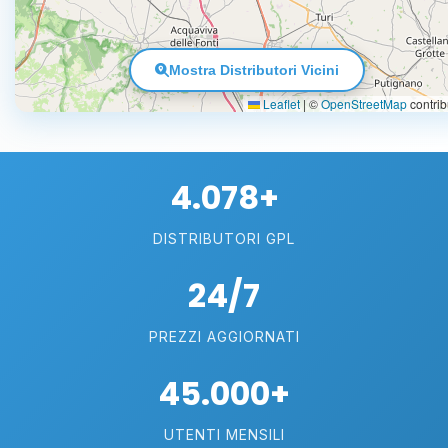
Mostra Distributori Vicini
Leaflet
|
©
OpenStreetMap
contrib
4.078+
DISTRIBUTORI GPL
24/7
PREZZI AGGIORNATI
45.000+
UTENTI MENSILI