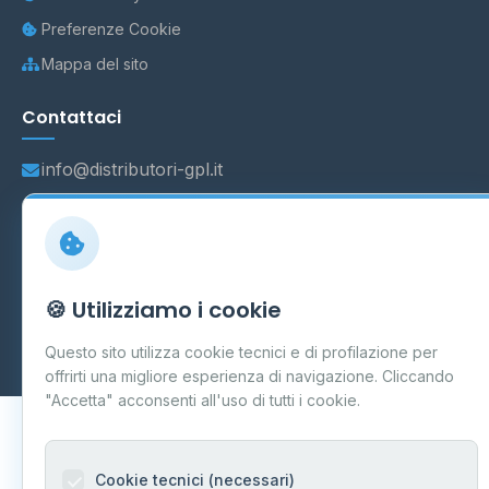
Preferenze Cookie
Mappa del sito
Contattaci
info@distributori-gpl.it
© 2026 - Distributori di GPL -
AF Project Software Agency
🍪 Utilizziamo i cookie
Carpi
P.IVA 03859300364
Dati forniti da
Ministero delle Imprese e del Made in Italy
-
Questo sito utilizza cookie tecnici e di profilazione per
Aggiornamento quotidiano
offrirti una migliore esperienza di navigazione. Cliccando
"Accetta" acconsenti all'uso di tutti i cookie.
Cookie tecnici (necessari)