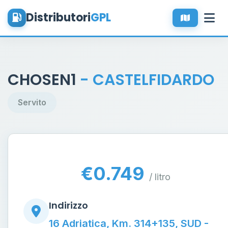
Distributori
GPL
CHOSEN1
- CASTELFIDARDO
Servito
€0.749
/ litro
Indirizzo
16 Adriatica, Km. 314+135, SUD -