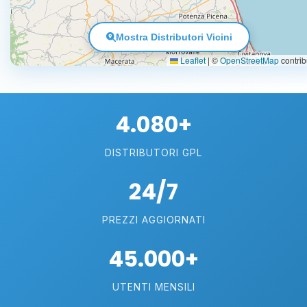
Mostra Distributori Vicini
Leaflet
|
©
OpenStreetMap
contrib
4.080+
DISTRIBUTORI GPL
24/7
PREZZI AGGIORNATI
45.000+
UTENTI MENSILI