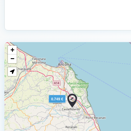
+
−
0.749 €