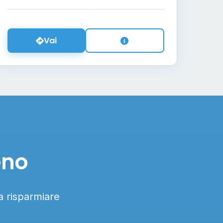
Vai
eno
 a risparmiare