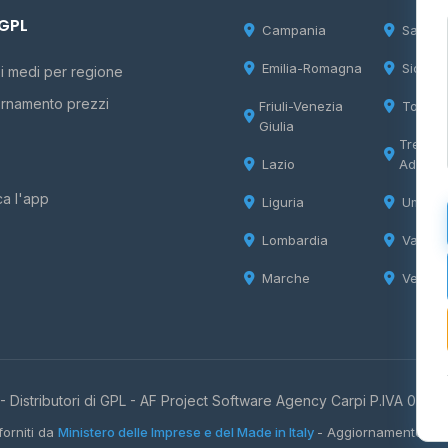
 GPL
Campania
Sardeg
Emilia-Romagna
Sicilia
i medi per regione
rnamento prezzi
Friuli-Venezia
Tosca
Giulia
Trentin
Lazio
Adige
ca l'app
Liguria
Umbria
Lombardia
Valle d
Marche
Veneto
 Distributori di GPL -
AF Project Software Agency Carpi
P.IVA 0385
forniti da
Ministero delle Imprese e del Made in Italy
- Aggiornamento quo