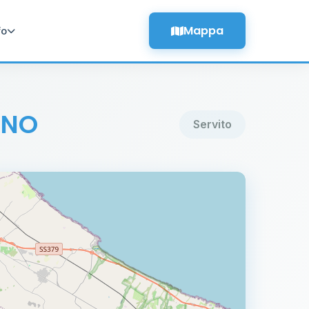
Mappa
fo
INO
Servito