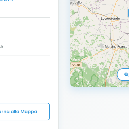
45
orna alla Mappa