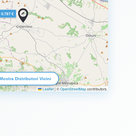
0.787 €
Mostra Distributori Vicini
Leaflet
|
©
OpenStreetMap
contributors