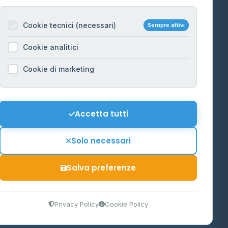
Per gestori
na
Cookie tecnici (necessari)
Sempre attivi
Informazioni legali
Cookie analitici
Privacy Policy
na
Cookie di marketing
Cookie Policy
o-Alto
Preferenze Cookie
Mappa del sito
Accetta tutti
'Aosta
Contattaci
Solo necessari
info@distributori-gpl.it
Salva preferenze
9300364
Privacy Policy
Cookie Policy
tidiano