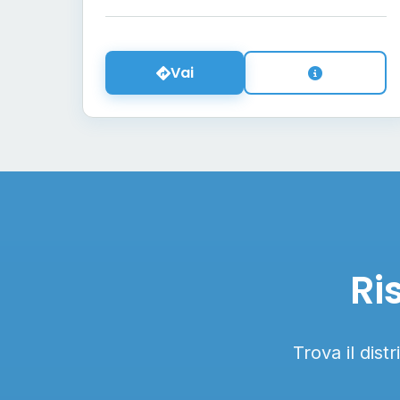
Vai
Ri
Trova il dist