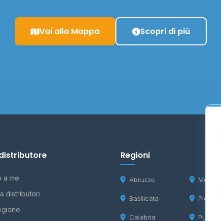
Vai alla Mappa
Scopri di più
distributore
Regioni
o a me
Abruzzo
Molise
 distributori
Basilicata
Piemon
egione
Calabria
Puglia