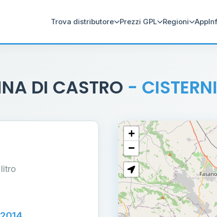
Trova distributore
Prezzi GPL
Regioni
App
In
INA DI CASTRO
- CISTERN
+
−
 litro
72014