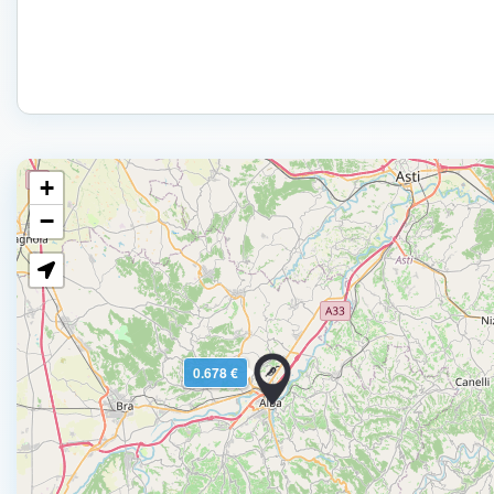
+
−
0.678 €