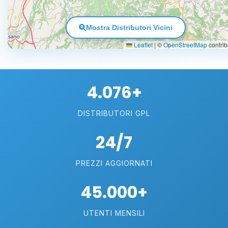
Mostra Distributori Vicini
Leaflet
|
©
OpenStreetMap
contrib
4.076+
DISTRIBUTORI GPL
24/7
PREZZI AGGIORNATI
45.000+
UTENTI MENSILI