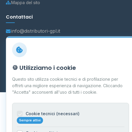
Mappa del sito
Contattaci
info@distributori-gpl.it
© 2026 - Distributori di GPL -
AF Project Software Agency
🍪 Utilizziamo i cookie
Carpi
P.IVA 03859300364
Dati forniti da
Ministero delle Imprese e del Made in Italy
-
Questo sito utilizza cookie tecnici e di profilazione per
Aggiornamento quotidiano
offrirti una migliore esperienza di navigazione. Cliccando
"Accetta" acconsenti all'uso di tutti i cookie.
Cookie tecnici (necessari)
Sempre attivi