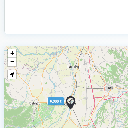
+
−
0.688 €