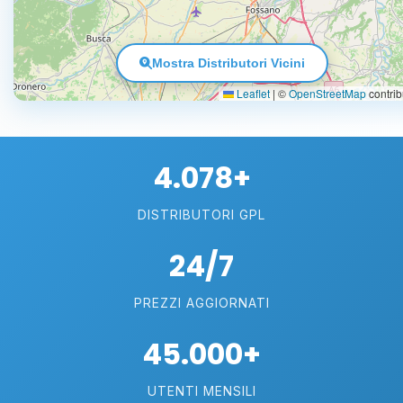
Mostra Distributori Vicini
Leaflet
|
©
OpenStreetMap
contrib
4.078+
DISTRIBUTORI GPL
24/7
PREZZI AGGIORNATI
45.000+
UTENTI MENSILI