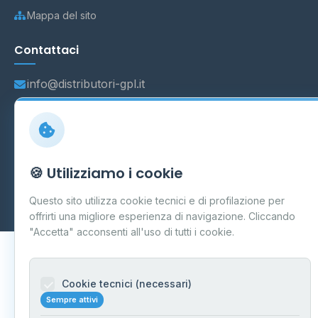
Mappa del sito
Contattaci
info@distributori-gpl.it
© 2026 - Distributori di GPL -
AF Project Software Agency
🍪 Utilizziamo i cookie
Carpi
P.IVA 03859300364
Dati forniti da
Ministero delle Imprese e del Made in Italy
-
Questo sito utilizza cookie tecnici e di profilazione per
Aggiornamento quotidiano
offrirti una migliore esperienza di navigazione. Cliccando
"Accetta" acconsenti all'uso di tutti i cookie.
Cookie tecnici (necessari)
Sempre attivi