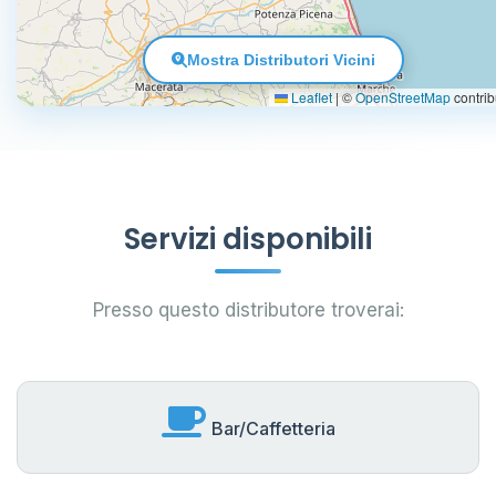
Mostra Distributori Vicini
Leaflet
|
©
OpenStreetMap
contrib
Servizi disponibili
Presso questo distributore troverai:
Bar/Caffetteria