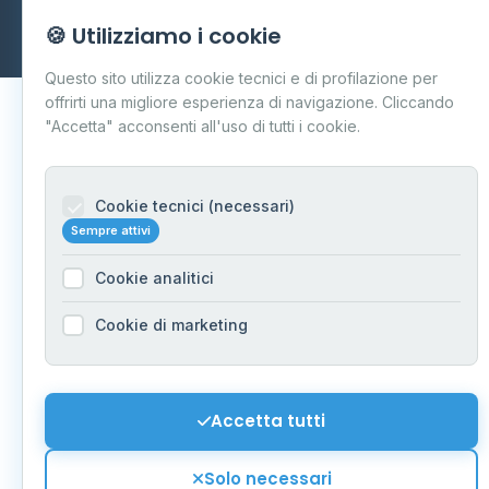
Dati forniti da
Ministero delle Imprese e del Made in Italy
-
🍪 Utilizziamo i cookie
Aggiornamento quotidiano
Questo sito utilizza cookie tecnici e di profilazione per
offrirti una migliore esperienza di navigazione. Cliccando
"Accetta" acconsenti all'uso di tutti i cookie.
Cookie tecnici (necessari)
Sempre attivi
Cookie analitici
Cookie di marketing
Accetta tutti
Solo necessari