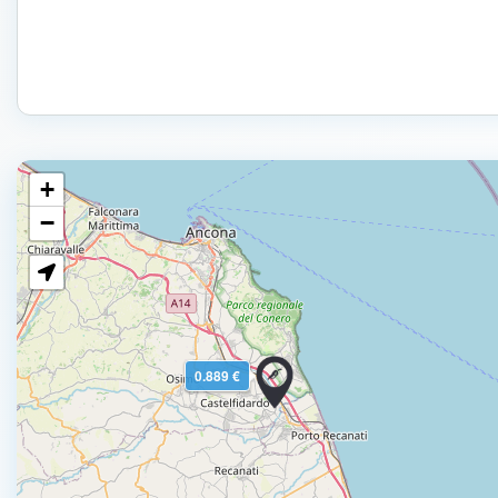
+
−
0.889 €