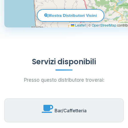
Mostra Distributori Vicini
Leaflet
|
©
OpenStreetMap
contrib
Servizi disponibili
Presso questo distributore troverai:
Bar/Caffetteria