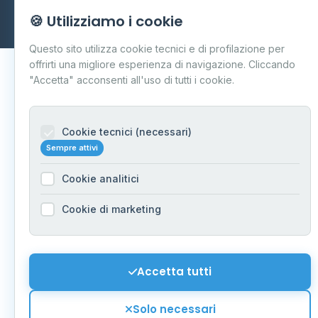
Dati forniti da
Ministero delle Imprese e del Made in Italy
-
🍪 Utilizziamo i cookie
Aggiornamento quotidiano
Questo sito utilizza cookie tecnici e di profilazione per
offrirti una migliore esperienza di navigazione. Cliccando
"Accetta" acconsenti all'uso di tutti i cookie.
Cookie tecnici (necessari)
Sempre attivi
Cookie analitici
Cookie di marketing
Accetta tutti
Solo necessari