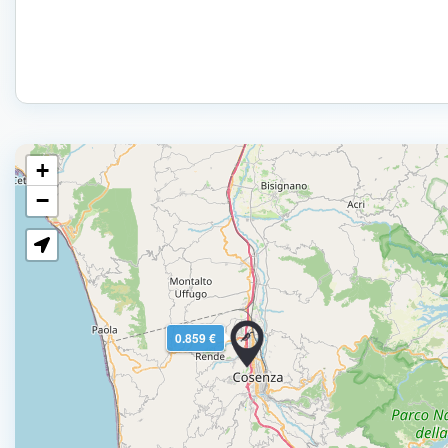
+
−
0.859 €