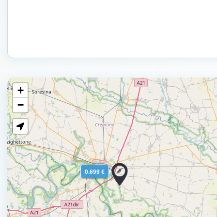
+
−
0.699 €