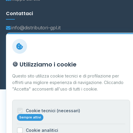
Contattaci
info@distributori-gpl.it
© 2026 - Distributori di GPL -
AF Project Software Agency
🍪 Utilizziamo i cookie
Carpi
P.IVA 03859300364
Dati forniti da
Ministero delle Imprese e del Made in Italy
-
Questo sito utilizza cookie tecnici e di profilazione per
Aggiornamento quotidiano
offrirti una migliore esperienza di navigazione. Cliccando
"Accetta" acconsenti all'uso di tutti i cookie.
Cookie tecnici (necessari)
Sempre attivi
Cookie analitici