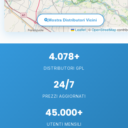
Mostra Distributori Vicini
Leaflet
|
©
OpenStreetMap
contrib
4.078+
DISTRIBUTORI GPL
24/7
PREZZI AGGIORNATI
45.000+
UTENTI MENSILI