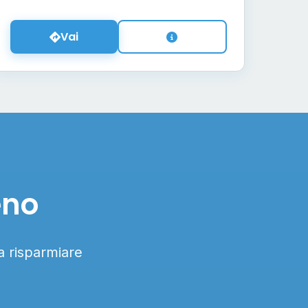
Vai
eno
 a risparmiare