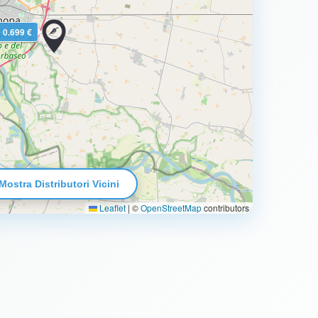
0.699 €
Mostra Distributori Vicini
Leaflet
|
©
OpenStreetMap
contributors