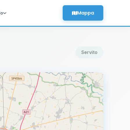
Mappa
fo
Servito