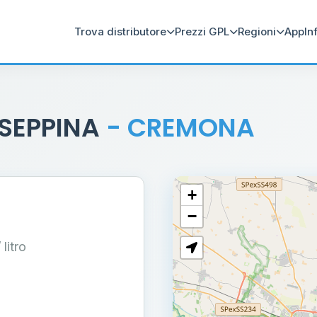
Trova distributore
Prezzi GPL
Regioni
App
In
USEPPINA
- CREMONA
+
−
/ litro