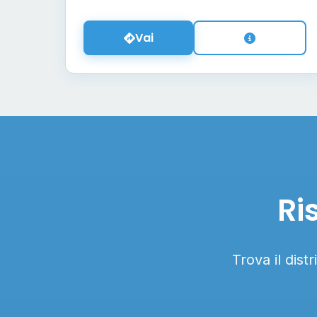
Vai
Ri
Trova il dist