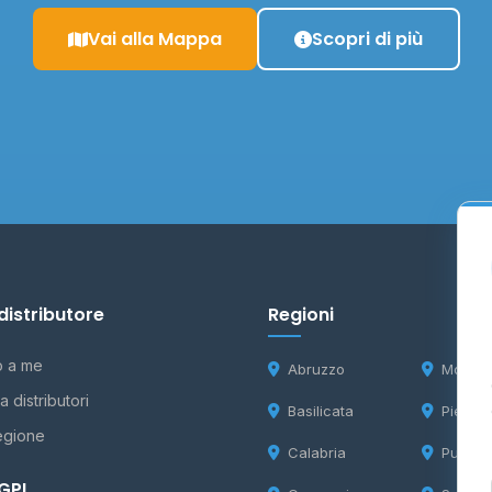
Vai alla Mappa
Scopri di più
distributore
Regioni
o a me
Abruzzo
Molise
 distributori
Basilicata
Piemon
egione
Calabria
Puglia
 GPL