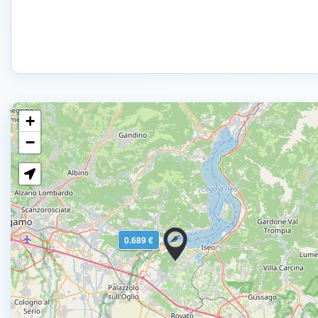
+
−
0.689 €