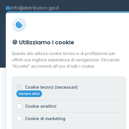
info@distributori-gpl.it
© 2026 - Distributori di GPL -
AF Project Software Agency
🍪 Utilizziamo i cookie
Carpi
P.IVA 03859300364
Questo sito utilizza cookie tecnici e di profilazione per
Dati forniti da
Ministero delle Imprese e del Made in Italy
-
Aggiornamento quotidiano
offrirti una migliore esperienza di navigazione. Cliccando
"Accetta" acconsenti all'uso di tutti i cookie.
Cookie tecnici (necessari)
Sempre attivi
Cookie analitici
Cookie di marketing