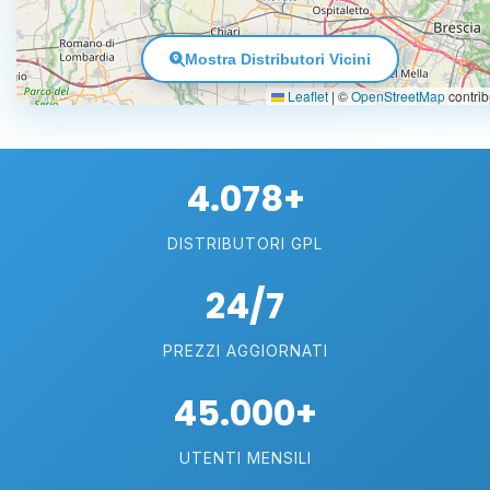
Mostra Distributori Vicini
Leaflet
|
©
OpenStreetMap
contrib
4.078+
DISTRIBUTORI GPL
24/7
PREZZI AGGIORNATI
45.000+
UTENTI MENSILI