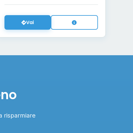
Vai
eno
 a risparmiare