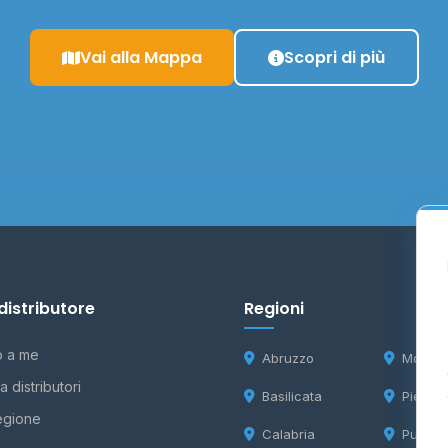
Vai alla Mappa
Scopri di più
distributore
Regioni
o a me
Abruzzo
Molise
 distributori
Basilicata
Piemon
egione
Calabria
Puglia