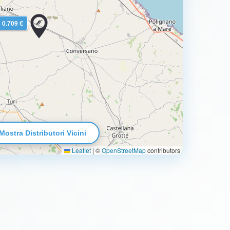
0.709 €
Mostra Distributori Vicini
Leaflet
|
©
OpenStreetMap
contributors