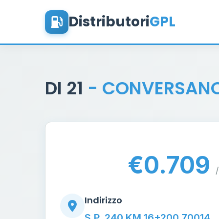
Distributori
GPL
DI 21
- CONVERSAN
€0.709
/
Indirizzo
S.P. 240 KM 16+200 70014