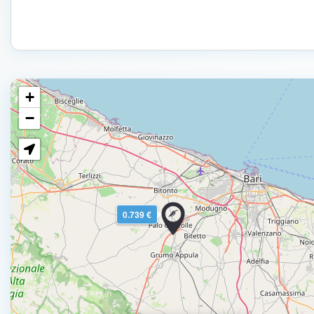
+
−
0.739 €