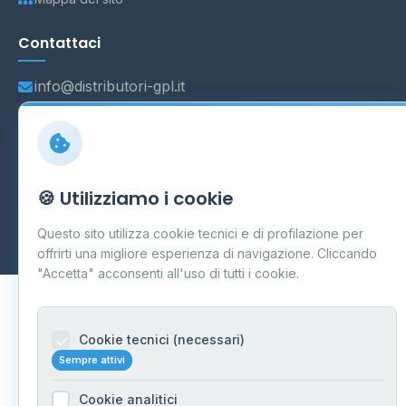
Contattaci
info@distributori-gpl.it
© 2026 - Distributori di GPL -
AF Project Software Agency
🍪 Utilizziamo i cookie
Carpi
P.IVA 03859300364
Dati forniti da
Ministero delle Imprese e del Made in Italy
-
Questo sito utilizza cookie tecnici e di profilazione per
Aggiornamento quotidiano
offrirti una migliore esperienza di navigazione. Cliccando
"Accetta" acconsenti all'uso di tutti i cookie.
Cookie tecnici (necessari)
Sempre attivi
Cookie analitici