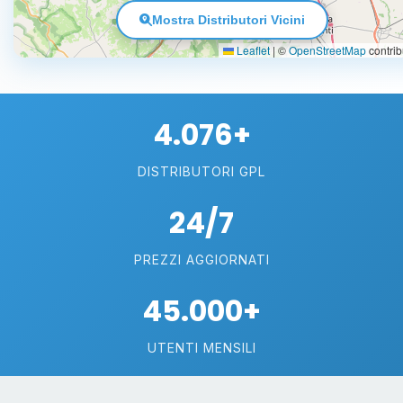
Mostra Distributori Vicini
Leaflet
|
©
OpenStreetMap
contrib
4.076+
DISTRIBUTORI GPL
24/7
PREZZI AGGIORNATI
45.000+
UTENTI MENSILI