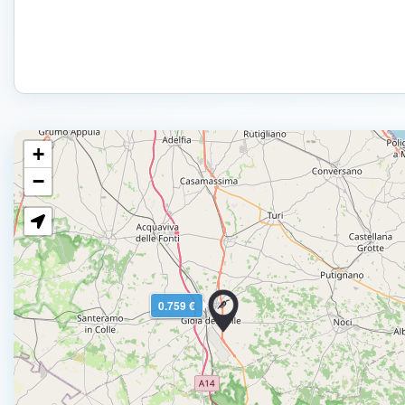
+
−
0.759 €