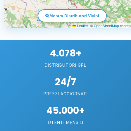
Mostra Distributori Vicini
Leaflet
|
©
OpenStreetMap
contrib
4.078+
DISTRIBUTORI GPL
24/7
PREZZI AGGIORNATI
45.000+
UTENTI MENSILI