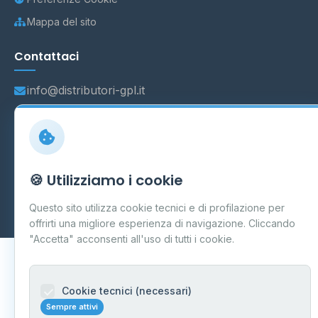
Mappa del sito
Contattaci
info@distributori-gpl.it
© 2026 - Distributori di GPL -
AF Project Software Agency
🍪 Utilizziamo i cookie
Carpi
P.IVA 03859300364
Dati forniti da
Ministero delle Imprese e del Made in Italy
-
Questo sito utilizza cookie tecnici e di profilazione per
Aggiornamento quotidiano
offrirti una migliore esperienza di navigazione. Cliccando
"Accetta" acconsenti all'uso di tutti i cookie.
Cookie tecnici (necessari)
Sempre attivi