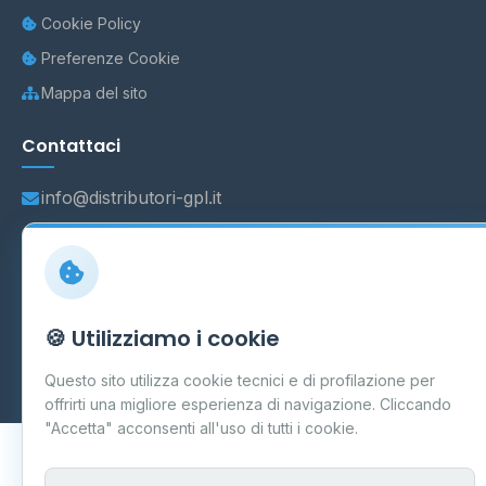
Cookie Policy
Preferenze Cookie
Mappa del sito
Contattaci
info@distributori-gpl.it
© 2026 - Distributori di GPL -
AF Project Software Agency
🍪 Utilizziamo i cookie
Carpi
P.IVA 03859300364
Dati forniti da
Ministero delle Imprese e del Made in Italy
-
Questo sito utilizza cookie tecnici e di profilazione per
Aggiornamento quotidiano
offrirti una migliore esperienza di navigazione. Cliccando
"Accetta" acconsenti all'uso di tutti i cookie.