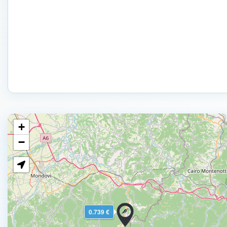
+
−
0.739 €