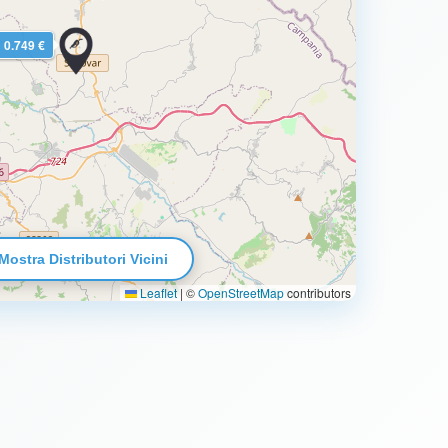
0.749 €
Mostra Distributori Vicini
Leaflet
|
©
OpenStreetMap
contributors