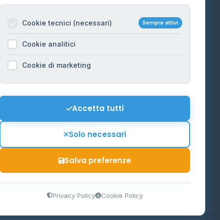
Per gestori
na
Cookie tecnici (necessari)
Sempre attivi
Informazioni legali
Cookie analitici
Privacy Policy
na
Cookie di marketing
Cookie Policy
o-Alto
Preferenze Cookie
Mappa del sito
Accetta tutti
'Aosta
Contattaci
Solo necessari
info@distributori-gpl.it
Salva preferenze
9300364
Privacy Policy
Cookie Policy
tidiano