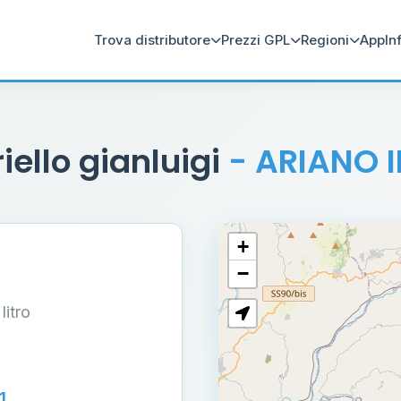
Trova distributore
Prezzi GPL
Regioni
App
In
riello gianluigi
- ARIANO 
+
−
 litro
1