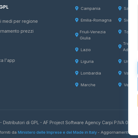
 GPL
Campania
Sardeg
Emilia-Romagna
Sicilia
i medi per regione
rnamento prezzi
Friuli-Venezia
Tosca
Giulia
Trentin
Lazio
Adige
ca l'app
Liguria
Umbria
Lombardia
Valle d
Marche
Veneto
 Distributori di GPL -
AF Project Software Agency Carpi
P.IVA 0385
forniti da
Ministero delle Imprese e del Made in Italy
- Aggiornamento quo