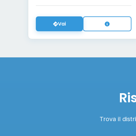
Vai
Ri
Trova il dist