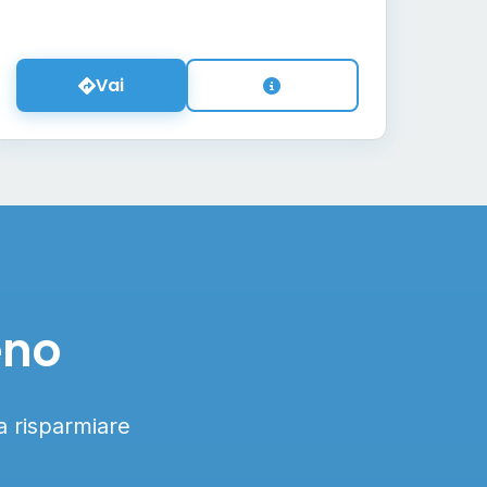
Vai
eno
 a risparmiare