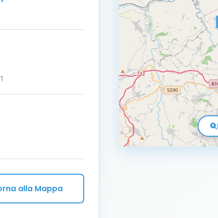
1
orna alla Mappa