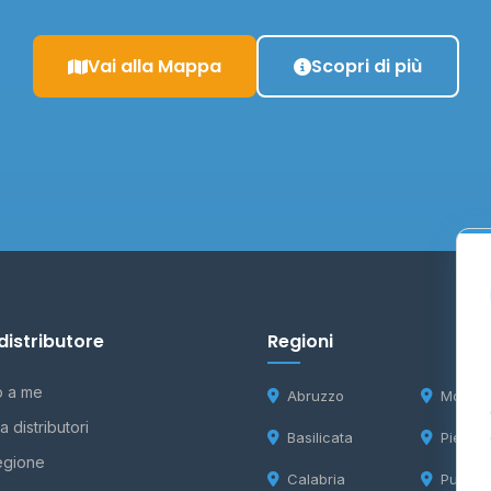
Vai alla Mappa
Scopri di più
distributore
Regioni
o a me
Abruzzo
Molise
 distributori
Basilicata
Piemon
egione
Calabria
Puglia