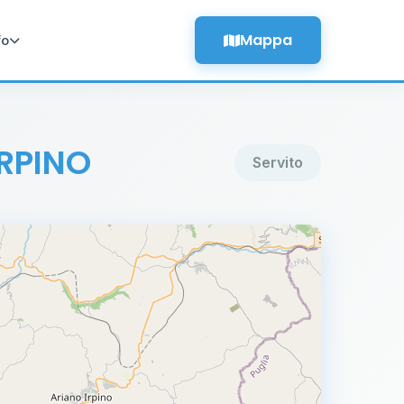
Mappa
fo
IRPINO
Servito