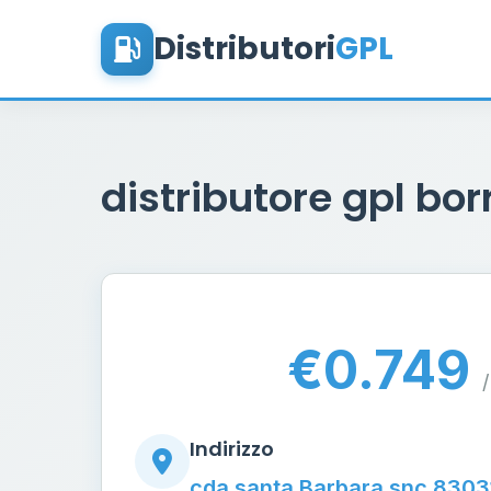
Distributori
GPL
distributore gpl bor
€0.749
/
Indirizzo
cda santa Barbara snc 8303