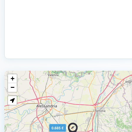
+
−
0.685 €