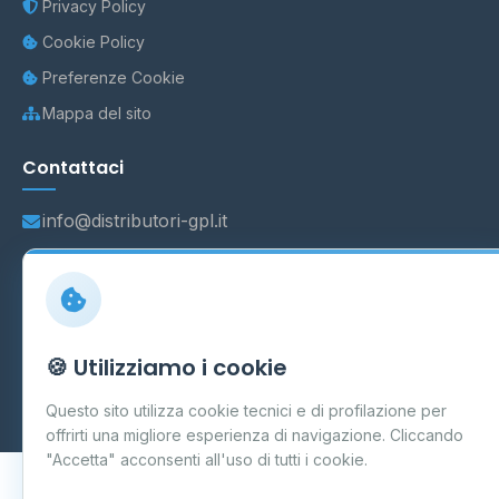
Privacy Policy
Cookie Policy
Preferenze Cookie
Mappa del sito
Contattaci
info@distributori-gpl.it
© 2026 - Distributori di GPL -
AF Project Software Agency
🍪 Utilizziamo i cookie
Carpi
P.IVA 03859300364
Dati forniti da
Ministero delle Imprese e del Made in Italy
-
Questo sito utilizza cookie tecnici e di profilazione per
Aggiornamento quotidiano
offrirti una migliore esperienza di navigazione. Cliccando
"Accetta" acconsenti all'uso di tutti i cookie.