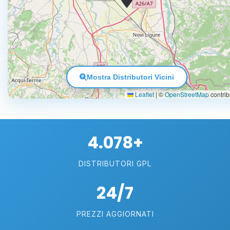
Mostra Distributori Vicini
Leaflet
|
©
OpenStreetMap
contrib
4.078+
DISTRIBUTORI GPL
24/7
PREZZI AGGIORNATI