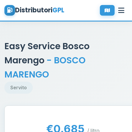
Distributori
GPL
Easy Service Bosco
Marengo
- BOSCO
MARENGO
Servito
€0.685
/ litro