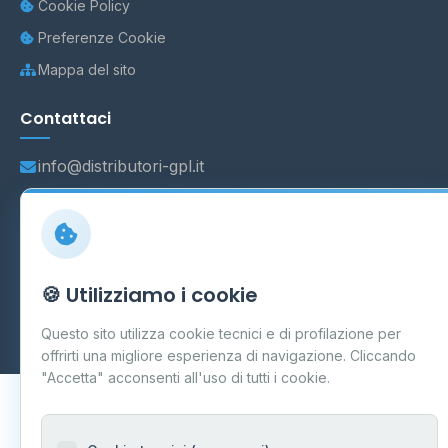
Cookie Policy
Preferenze Cookie
Mappa del sito
Contattaci
info@distributori-gpl.it
© 2026 - Distributori di GPL -
AF Project Software Agency
🍪 Utilizziamo i cookie
Carpi
P.IVA 03859300364
Dati forniti da
Ministero delle Imprese e del Made in Italy
-
Questo sito utilizza cookie tecnici e di profilazione per
Aggiornamento quotidiano
offrirti una migliore esperienza di navigazione. Cliccando
"Accetta" acconsenti all'uso di tutti i cookie.