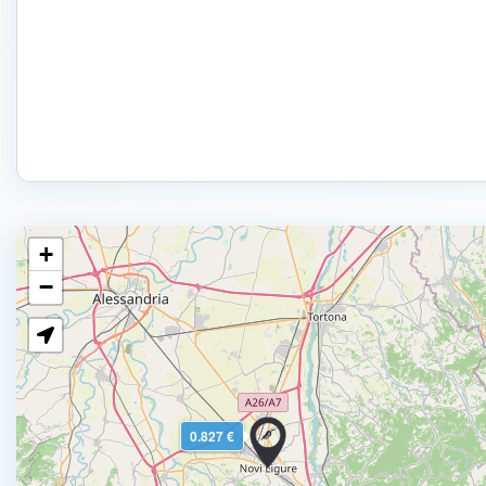
+
−
0.827 €