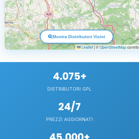
Mostra Distributori Vicini
Leaflet
|
©
OpenStreetMap
contrib
4.075+
DISTRIBUTORI GPL
24/7
PREZZI AGGIORNATI
45.000+