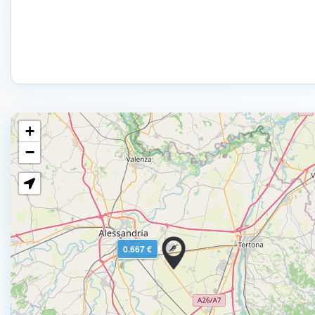
+
−
0.667 €