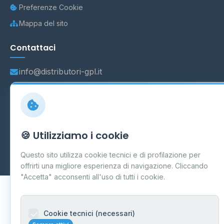
Preferenze Cookie
Mappa del sito
Contattaci
info@distributori-gpl.it
© 2026 - Distributori di GPL -
AF Project Software Agency
🍪 Utilizziamo i cookie
Carpi
P.IVA 03859300364
Dati forniti da
Ministero delle Imprese e del Made in Italy
-
Questo sito utilizza cookie tecnici e di profilazione per
Aggiornamento quotidiano
offrirti una migliore esperienza di navigazione. Cliccando
"Accetta" acconsenti all'uso di tutti i cookie.
Cookie tecnici (necessari)