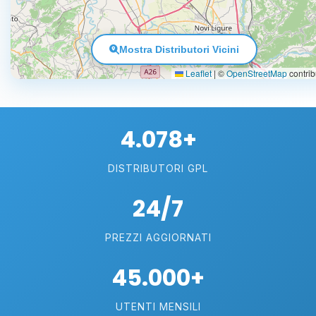
Mostra Distributori Vicini
Leaflet
|
©
OpenStreetMap
contrib
4.078+
DISTRIBUTORI GPL
24/7
PREZZI AGGIORNATI
45.000+
UTENTI MENSILI