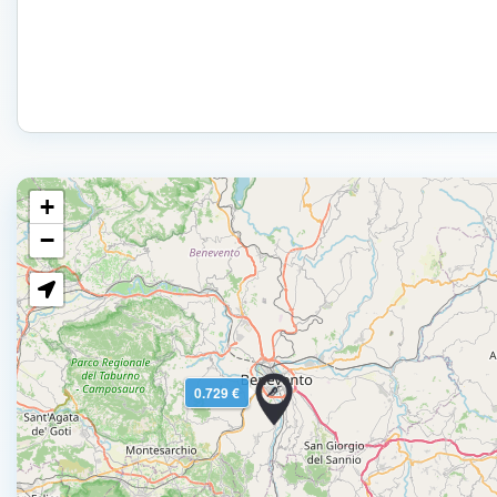
+
−
0.729 €