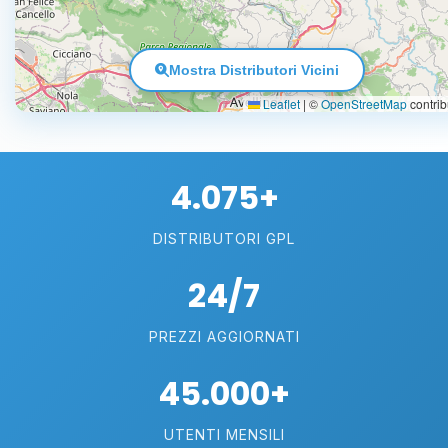
Mostra Distributori Vicini
Leaflet
|
©
OpenStreetMap
contrib
4.075+
DISTRIBUTORI GPL
24/7
PREZZI AGGIORNATI
45.000+
UTENTI MENSILI