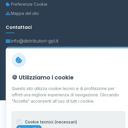
Preferenze Cookie
Mappa del sito
Contattaci
info@distributori-gpl.it
© 2026 - Distributori di GPL -
AF Project Software Agency
🍪 Utilizziamo i cookie
Carpi
P.IVA 03859300364
Dati forniti da
Ministero delle Imprese e del Made in Italy
-
Questo sito utilizza cookie tecnici e di profilazione per
Aggiornamento quotidiano
offrirti una migliore esperienza di navigazione. Cliccando
"Accetta" acconsenti all'uso di tutti i cookie.
Cookie tecnici (necessari)