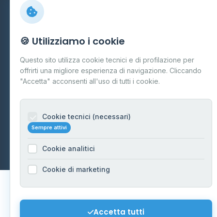
Preferenze Cookie
Mappa del sito
🍪 Utilizziamo i cookie
Contattaci
Questo sito utilizza cookie tecnici e di profilazione per
info@distributori-gpl.it
offrirti una migliore esperienza di navigazione. Cliccando
"Accetta" acconsenti all'uso di tutti i cookie.
Cookie tecnici (necessari)
© 2026 - Distributori di GPL -
AF Project Software Agency
Sempre attivi
Carpi
P.IVA 03859300364
Dati forniti da
Ministero delle Imprese e del Made in Italy
-
Cookie analitici
Aggiornamento quotidiano
Cookie di marketing
Accetta tutti