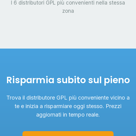
I 6 distributori GPL più convenienti nella stessa
zona
Risparmia subito sul pieno
Trova il distributore GPL più conveniente vicino a
te e inizia a risparmiare oggi stesso. Prezzi
aggiornati in tempo reale.