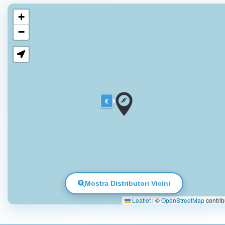
+
−
€
Mostra Distributori Vicini
Leaflet
|
©
OpenStreetMap
contrib