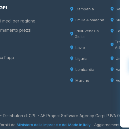
 GPL
Campania
Sardeg
Emilia-Romagna
Sicilia
i medi per regione
rnamento prezzi
Friuli-Venezia
Tosca
Giulia
Trentin
Lazio
Adige
ca l'app
Liguria
Umbria
Lombardia
Valle d
Marche
Veneto
 Distributori di GPL -
AF Project Software Agency Carpi
P.IVA 0385
forniti da
Ministero delle Imprese e del Made in Italy
- Aggiornamento quo