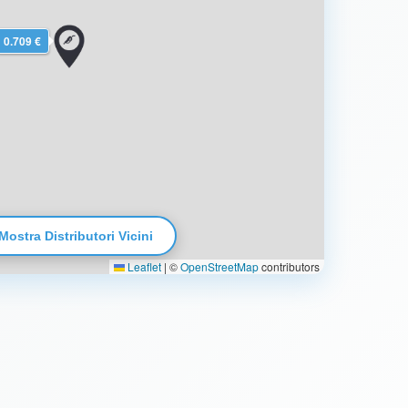
0.709 €
Mostra Distributori Vicini
Leaflet
|
©
OpenStreetMap
contributors