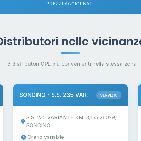
PREZZI AGGIORNATI
Distributori nelle vicinanz
I 6 distributori GPL più convenienti nella stessa zona
SONCINO - S.S. 235 VAR.
SERVIZIO
S.S. 235 VARIANTE KM. 3,155 26029,
SONCINO
Orario variabile