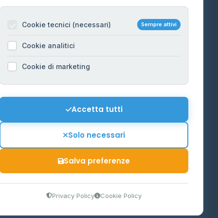
Per gestori
na
Cookie tecnici (necessari)
Sempre attivi
Informazioni legali
Cookie analitici
Privacy Policy
na
Cookie di marketing
Cookie Policy
o-Alto
Preferenze Cookie
Mappa del sito
Accetta tutti
'Aosta
Contattaci
Solo necessari
info@distributori-gpl.it
Salva preferenze
9300364
Privacy Policy
Cookie Policy
tidiano