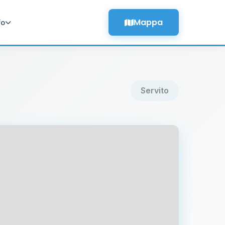
Mappa
fo
Servito