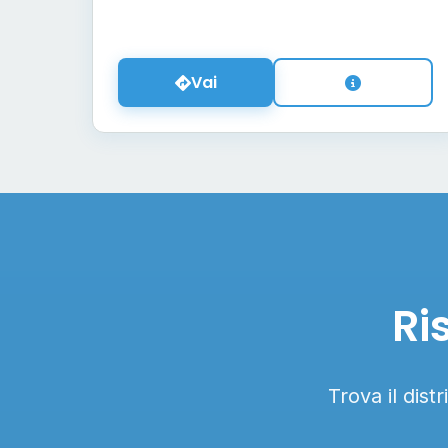
Vai
Ri
Trova il dist