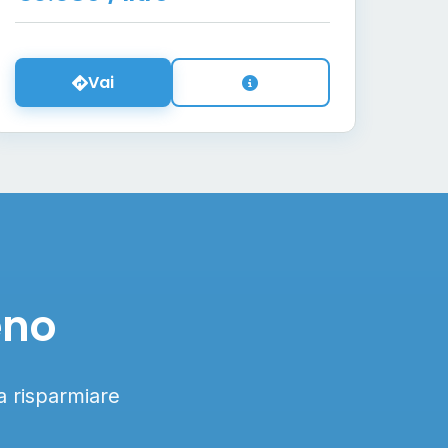
Vai
eno
 a risparmiare