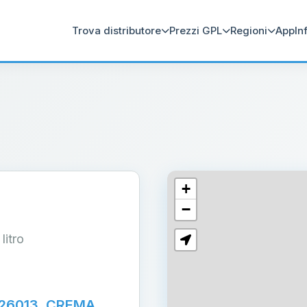
Trova distributore
Prezzi GPL
Regioni
App
In
+
−
 litro
2 26013, CREMA