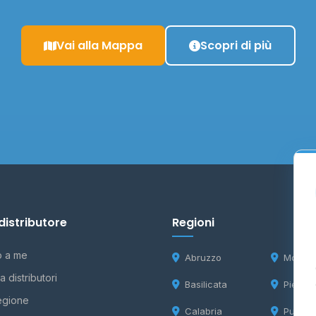
Vai alla Mappa
Scopri di più
distributore
Regioni
o a me
Abruzzo
Molise
 distributori
Basilicata
Piemon
egione
Calabria
Puglia