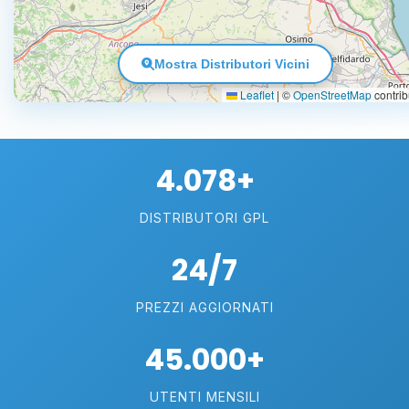
Mostra Distributori Vicini
Leaflet
|
©
OpenStreetMap
contrib
4.078+
DISTRIBUTORI GPL
24/7
PREZZI AGGIORNATI
45.000+
UTENTI MENSILI