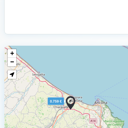
+
−
0.759 €