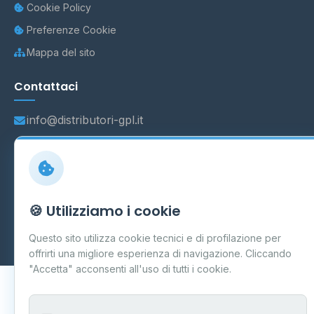
Cookie Policy
Preferenze Cookie
Mappa del sito
Contattaci
info@distributori-gpl.it
© 2026 - Distributori di GPL -
AF Project Software Agency
🍪 Utilizziamo i cookie
Carpi
P.IVA 03859300364
Dati forniti da
Ministero delle Imprese e del Made in Italy
-
Questo sito utilizza cookie tecnici e di profilazione per
Aggiornamento quotidiano
offrirti una migliore esperienza di navigazione. Cliccando
"Accetta" acconsenti all'uso di tutti i cookie.