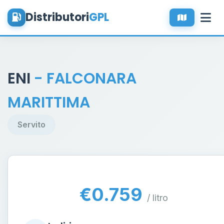
Distributori
GPL
ENI
- FALCONARA
MARITTIMA
Servito
€0.759
/ litro