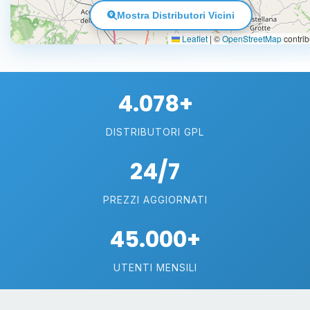
Mostra Distributori Vicini
Leaflet
|
©
OpenStreetMap
contrib
4.078+
DISTRIBUTORI GPL
24/7
PREZZI AGGIORNATI
45.000+
UTENTI MENSILI