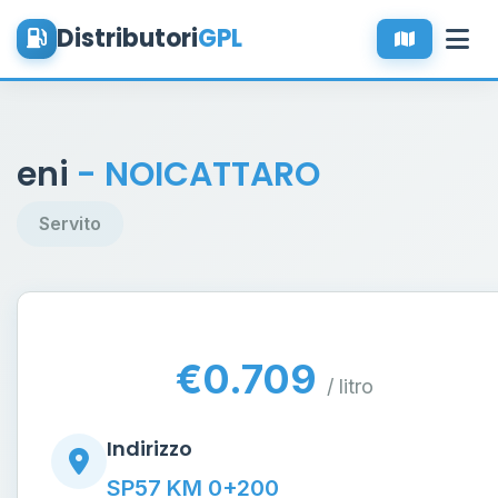
Distributori
GPL
eni
- NOICATTARO
Servito
€0.709
/ litro
Indirizzo
SP57 KM 0+200