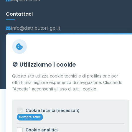
Contattaci
info@distributori-gpl.it
© 2026 - Distributori di GPL -
AF Project Software Agency
🍪 Utilizziamo i cookie
Carpi
P.IVA 03859300364
Dati forniti da
Ministero delle Imprese e del Made in Italy
-
Questo sito utilizza cookie tecnici e di profilazione per
Aggiornamento quotidiano
offrirti una migliore esperienza di navigazione. Cliccando
"Accetta" acconsenti all'uso di tutti i cookie.
Cookie tecnici (necessari)
Sempre attivi
Cookie analitici