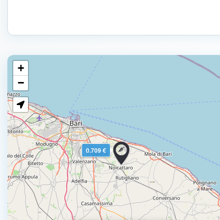
+
−
0.709 €