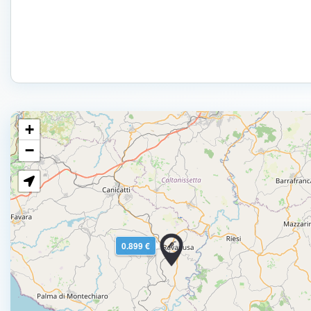
+
−
0.899 €