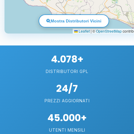
Mostra Distributori Vicini
Leaflet
|
©
OpenStreetMap
contrib
4.078+
DISTRIBUTORI GPL
24/7
PREZZI AGGIORNATI
45.000+
UTENTI MENSILI