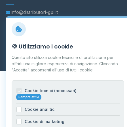
info@distributori-gpl.it
© 2026 - Distributori di GPL -
AF Project Software Agency
🍪 Utilizziamo i cookie
Carpi
P.IVA 03859300364
Dati forniti da
Ministero delle Imprese e del Made in Italy
-
Questo sito utilizza cookie tecnici e di profilazione per
Aggiornamento quotidiano
offrirti una migliore esperienza di navigazione. Cliccando
"Accetta" acconsenti all'uso di tutti i cookie.
Cookie tecnici (necessari)
Sempre attivi
Cookie analitici
Cookie di marketing